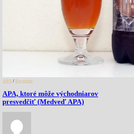
APA
/
Recenzie
APA, ktoré môže východniarov
presvedčiť (Medveď APA)