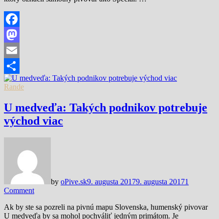
Facebook
Mastodon
Email
Share
Rande
U medveďa: Takých podnikov potrebuje
východ viac
by
oPive.sk
9. augusta 2017
9. augusta 2017
1
Comment
Ak by ste sa pozreli na pivnú mapu Slovenska, humenský pivovar
U medveďa by sa mohol pochváliť jedným primátom. Je