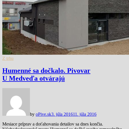
Z trhu
Humenné sa dočkalo. Pivovar
U Medveďa otvárajú
by
oPive.sk
3. júla 2016
11. júla 2016
Mesiace príprav a doťahovania detailov sa dnes končia.