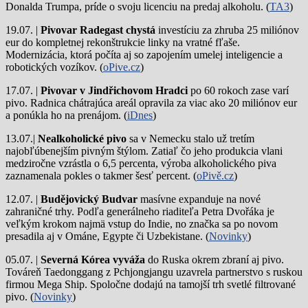
Donalda Trumpa, príde o svoju licenciu na predaj alkoholu. (
TA3
)
19.07. |
Pivovar Radegast chystá
investíciu za zhruba 25 miliónov
eur do kompletnej rekonštrukcie linky na vratné fľaše.
Modernizácia, ktorá počíta aj so zapojením umelej inteligencie a
robotických vozíkov. (
oPive.cz
)
17.07. |
Pivovar v Jindřichovom Hradci
po 60 rokoch zase varí
pivo.
Radnica chátrajúca areál opravila za viac ako 20 miliónov eur
a ponúkla ho na prenájom. (
iDnes
)
13.07.|
Nealkoholické pivo
sa v Nemecku stalo už tretím
najobľúbenejším pivným štýlom. Zatiaľ čo jeho produkcia vlani
medziročne vzrástla o 6,5 percenta, výroba alkoholického piva
zaznamenala pokles o takmer šesť percent. (
oPivě.cz
)
12.07. |
Budějovický Budvar
masívne expanduje na nové
zahraničné trhy. Podľa generálneho riaditeľa Petra Dvořáka je
veľkým krokom najmä vstup do Indie, no značka sa po novom
presadila aj v Ománe, Egypte či Uzbekistane. (
Novinky
)
05.07. |
Severná Kórea vyváža
do Ruska okrem zbraní aj pivo.
Továreň Taedonggang z Pchjongjangu uzavrela partnerstvo s ruskou
firmou Mega Ship. Spoločne dodajú na tamojší trh svetlé filtrované
pivo. (
Novinky
)