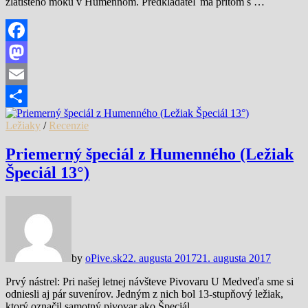
zlatistého moku v Humennom. Predkladateľ má pritom s …
Facebook
Mastodon
Email
Share
Ležiaky
/
Recenzie
Priemerný špeciál z Humenného (Ležiak
Špeciál 13°)
by
oPive.sk
22. augusta 2017
21. augusta 2017
Prvý nástrel: Pri našej letnej návšteve Pivovaru U Medveďa sme si
odniesli aj pár suvenírov. Jedným z nich bol 13-stupňový ležiak,
ktorý označil samotný pivovar ako Špeciál. …