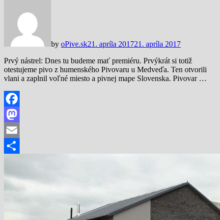
by
oPive.sk
21. apríla 2017
21. apríla 2017
Prvý nástrel: Dnes tu budeme mať premiéru. Prvýkrát si totiž
otestujeme pivo z humenského Pivovaru u Medveďa. Ten otvorili
vlani a zaplnil voľné miesto a pivnej mape Slovenska. Pivovar …
Facebook
Mastodon
Email
Share