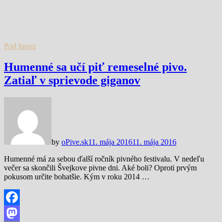
Pod lupou
Humenné sa učí piť remeselné pivo.
Zatiaľ v sprievode giganov
by
oPive.sk
11. mája 2016
11. mája 2016
Humenné má za sebou ďalší ročník pivného festivalu. V nedeľu
večer sa skončili Švejkove pivne dni. Aké boli? Oproti prvým
pokusom určite bohatšie. Kým v roku 2014 …
Facebook