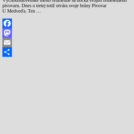
Východoslovenské mesto Humenné sa dočká svojho remeselného
pivovaru. Dnes o tretej totiž otvára svoje brány Pivovar
U Medveďa. Ten …
Facebook
Mastodon
Email
Share