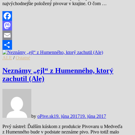
najvýchodnejšie položený pivovar v krajine. O čom …
Facebook
Mastodon
Email
Share
ALE
/
Ostatné
Neznámy „ejl“ z Humenného, ktorý
zachutil (Ale)
by
oPive.sk
19. júna 2017
19. júna 2017
Prvý nástrel: Ďalším kúskom z produkcie Pivovaru u Medveďa
z Humenného bude v podstate neznáme pivo. Pivo totiž malo