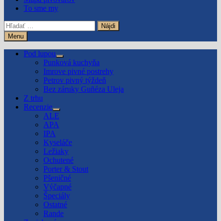
To sme my
Hľadať:
Menu
Pod lupou
Show
Punková kuchyňa
sub
Imrove pivné postrehy
menu
Petrov pivný týždeň
Bez záruky Guñéza Uleja
Z trhu
Recenzie
Show
ALE
sub
APA
menu
IPA
Kyseláče
Ležiaky
Ochutené
Porter & Stout
Pšeničné
Výčapné
Špeciály
Ostatné
Rande