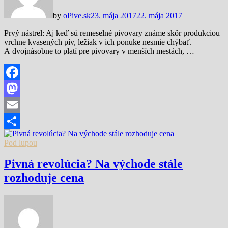
by
oPive.sk
23. mája 2017
22. mája 2017
Prvý nástrel: Aj keď sú remeselné pivovary známe skôr produkciou
vrchne kvasených pív, ležiak v ich ponuke nesmie chýbať.
A dvojnásobne to platí pre pivovary v menších mestách, …
Facebook
Mastodon
Email
Share
Pod lupou
Pivná revolúcia? Na východe stále
rozhoduje cena