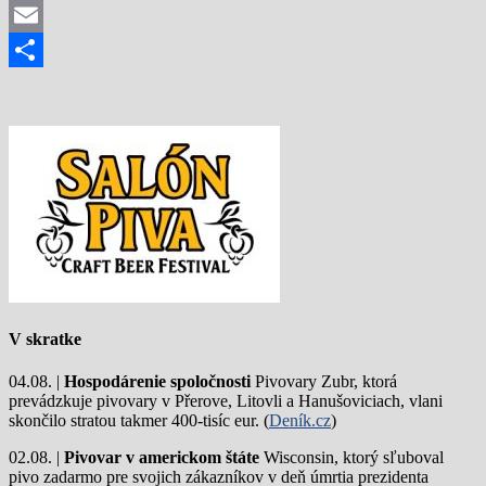
Mastodon
Email
Share
V skratke
04.08. |
Hospodárenie spoločnosti
Pivovary Zubr, ktorá
prevádzkuje pivovary v Přerove, Litovli a Hanušoviciach, vlani
skončilo stratou takmer 400-tisíc eur. (
Deník.cz
)
02.08. |
Pivovar v americkom štáte
Wisconsin, ktorý sľuboval
pivo zadarmo pre svojich zákazníkov v deň úmrtia prezidenta