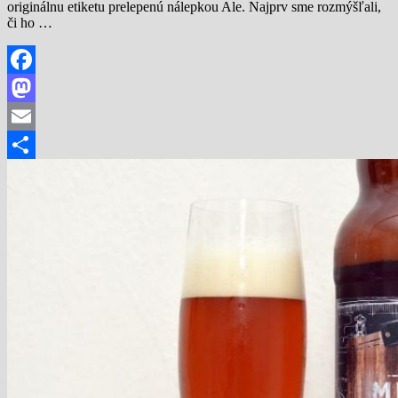
originálnu etiketu prelepenú nálepkou Ale. Najprv sme rozmýšľali,
či ho …
Facebook
Mastodon
Email
Share