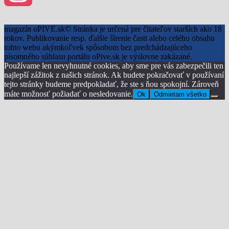
Instagram
magazín oPIVE.sk© Stránka je určená pre čitateľov starších ako 18
rokov. Publikovanie resp. ďalšie šírenie časti alebo celého obsahu
tohto webu akýmkoľvek spôsobom bez predchádzajúceho
písomného súhlasu portálu oPive.sk je výslovne zakázané.
Používame len nevyhnutné cookies, aby sme pre vás zabezpečili ten
najlepší zážitok z našich stránok. Ak budete pokračovať v používaní
tejto stránky budeme predpokladať, že ste s ňou spokojní. Zároveň
máte možnosť požiadať o nesledovanie.
Ok
Odmietam všetko