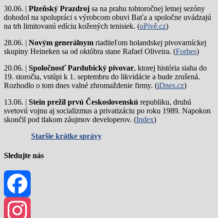
30.06. |
Plzeňský Prazdroj
sa na prahu tohtoročnej letnej sezóny
dohodol na spolupráci s výrobcom obuvi Baťa a spoločne uvádzajú
na trh limitovanú edíciu kožených tenisiek. (
oPivě.cz
)
28.06. |
Novým generálnym
riaditeľom holandskej pivovarníckej
skupiny Heineken sa od októbra stane Rafael Oliveira. (
Forbes
)
20.06. |
Spoločnosť Pardubický pivovar
, ktorej história siaha do
19. storočia, vstúpi k 1. septembru do likvidácie a bude zrušená.
Rozhodlo o tom dnes valné zhromaždenie firmy. (
iDnes.cz
)
13.06. |
Stein prežil prvú Československú
republiku, druhú
svetovú vojnu aj socializmus a privatizáciu po roku 1989. Napokon
skončil pod tlakom záujmov developerov. (
Index
)
Staršie krátke správy
Sledujte nás
Facebook