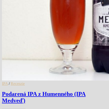
IPA
/
Recenzie
Podarená IPA z Humenného (IPA
Medveď)