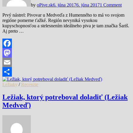
by
oPive.sk
6. júna 2017
6. júna 2017
1 Comment
Prvý nástrel: Pivovar u Medveďa z Humenného to má vo svojom
regióne pomerne ťažké. Región nevyniká vysokou
kupyschopnosťou a stelesnením ideálneho piva je tam značka Šariš.
Aj preto …
Facebook
Mastodon
Email
Share
Ležiaky
/
Recenzie
Ležiak, ktorý potreboval doladiť (Ležiak
Medveď)