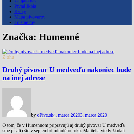
Zaujalo nás
Pivná škola
Kvízy
Mapa pivovarov
To sme my
Značka:
Humenné
Z trhu
Druhý pivovar U medveďa nakoniec bude
na inej adrese
by
oPive.sk
4. marca 2020
3. marca 2020
O tom, že v Humennom pripravujú aj druhý pivovar U medveďa
sme písali ešte v septembri minulého roka. Majitelia vtedy žiadali