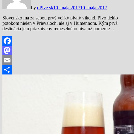
by
oPive.sk
10. mája 2017
10. mája 2017
Slovensko má za sebou prvý veľký pivný víkend. Pivo tieklo
potokom nielen v Prievaloch, ale aj v Humennom. Kým prvá
destinácia je u priaznivcov remeselného piva už pomerne …
Facebook
Mastodon
Email
Share