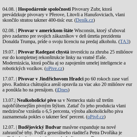
04.08. |
Hospodárenie spoločnosti
Pivovary Zubr, ktorá
prevádzkuje pivovary v Přerove, Litovli a Hanušoviciach, vlani
skončilo stratou takmer 400-tisíc eur. (
Deník.cz
)
02.08. |
Pivovar v americkom štáte
Wisconsin, ktorý sľuboval
pivo zadarmo pre svojich zákazníkov v deň úmrtia prezidenta
Donalda Trumpa, príde o svoju licenciu na predaj alkoholu. (
TA3
)
19.07. |
Pivovar Radegast chystá
investíciu za zhruba 25 miliónov
eur do kompletnej rekonštrukcie linky na vratné fľaše.
Modernizácia, ktorá počíta aj so zapojením umelej inteligencie a
robotických vozíkov. (
oPive.cz
)
17.07. |
Pivovar v Jindřichovom Hradci
po 60 rokoch zase varí
pivo.
Radnica chátrajúca areál opravila za viac ako 20 miliónov eur
a ponúkla ho na prenájom. (
iDnes
)
13.07.|
Nealkoholické pivo
sa v Nemecku stalo už tretím
najobľúbenejším pivným štýlom. Zatiaľ čo jeho produkcia vlani
medziročne vzrástla o 6,5 percenta, výroba alkoholického piva
zaznamenala pokles o takmer šesť percent. (
oPivě.cz
)
12.07. |
Budějovický Budvar
masívne expanduje na nové
zahraničné trhy. Podľa generálneho riaditeľa Petra Dvořáka je