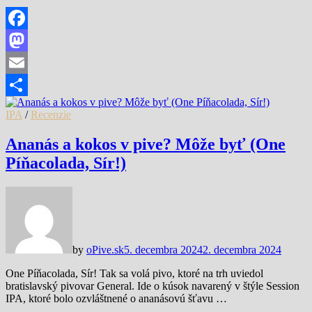
Facebook
Mastodon
Email
Share
IPA
/
Recenzie
Ananás a kokos v pive? Môže byť (One
Píňacolada, Sír!)
by
oPive.sk
5. decembra 2024
2. decembra 2024
One Píňacolada, Sír! Tak sa volá pivo, ktoré na trh uviedol
bratislavský pivovar General. Ide o kúsok navarený v štýle Session
IPA, ktoré bolo ozvláštnené o ananásovú šťavu …