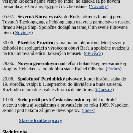
veľkým krokom najmä vstup do Indie, no značka sa po novom
presadila aj v Ománe, Egypte či Uzbekistane. (
Novinky
)
05.07. |
Severná Kórea vyváža
do Ruska okrem zbraní aj pivo.
Továreň Taedonggang z Pchjongjangu uzavrela partnerstvo s ruskou
firmou Mega Ship. Spoločne dodajú na tamojší trh svetlé filtrované
pivo. (
Novinky
)
30.06. |
Plzeňský Prazdroj
sa na prahu tohtoročnej letnej sezóny
dohodol na spolupráci s výrobcom obuvi Baťa a spoločne uvádzajú
na trh limitovanú edíciu kožených tenisiek. (
oPivě.cz
)
28.06. |
Novým generálnym
riaditeľom holandskej pivovarníckej
skupiny Heineken sa od októbra stane Rafael Oliveira. (
Forbes
)
20.06. |
Spoločnosť Pardubický pivovar
, ktorej história siaha do
19. storočia, vstúpi k 1. septembru do likvidácie a bude zrušená.
Rozhodlo o tom dnes valné zhromaždenie firmy. (
iDnes.cz
)
13.06. |
Stein prežil prvú Československú
republiku, druhú
svetovú vojnu aj socializmus a privatizáciu po roku 1989. Napokon
skončil pod tlakom záujmov developerov. (
Index
)
Staršie krátke správy
Sledujte nás