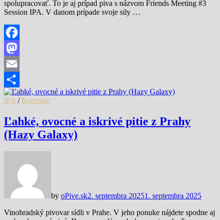
spolupracovať. To je aj prípad piva s názvom Friends Meeting #3
Session IPA. V danom prípade svoje sily …
Facebook
Mastodon
Email
Share
IPA
/
Recenzie
Ľahké, ovocné a iskrivé pitie z Prahy
(Hazy Galaxy)
by
oPive.sk
2. septembra 2025
1. septembra 2025
Vinohradský pivovar sídli v Prahe. V jeho ponuke nájdete spodne aj