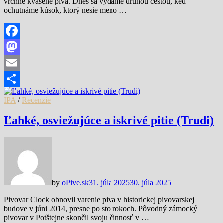
vrchne kvasené pivá. Dnes sa vydáme druhou cestou, keď
ochutnáme kúsok, ktorý nesie meno …
Facebook
Mastodon
Email
Share
IPA
/
Recenzie
Ľahké, osviežujúce a iskrivé pitie (Trudi)
by
oPive.sk
31. júla 2025
30. júla 2025
Pivovar Clock obnovil varenie piva v historickej pivovarskej
budove v júni 2014, presne po sto rokoch. Pôvodný zámocký
pivovar v Potštejne skončil svoju činnosť v …