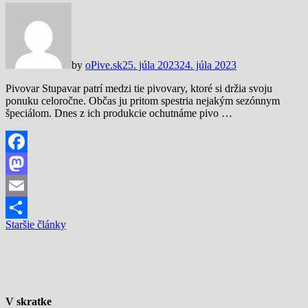
by
oPive.sk
25. júla 2023
24. júla 2023
Pivovar Stupavar patrí medzi tie pivovary, ktoré si držia svoju
ponuku celoročne. Občas ju pritom spestria nejakým sezónnym
špeciálom. Dnes z ich produkcie ochutnáme pivo …
Facebook
Mastodon
Email
Navigácia
Staršie články
Share
v
článkoch
V skratke