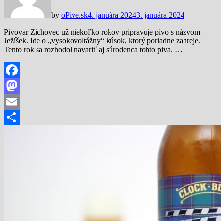
by
oPive.sk
4. januára 2024
3. januára 2024
Pivovar Zichovec už niekoľko rokov pripravuje pivo s názvom
Ježíšek. Ide o „vysokovoltážny“ kúsok, ktorý poriadne zahreje.
Tento rok sa rozhodol navariť aj súrodenca tohto piva. …
Facebook
Mastodon
Email
Share