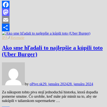
Facebook
Mastodon
Email
Share
IPA
/
Recenzie
Ako sme hľadali to najlepšie a kúpili toto
(Uber Burger)
by
oPive.sk
29. januára 2024
28. januára 2024
Za nákupom tohto piva stojí jednoduchá historka, ktorá dopadla
pomerne smutne. Čo urobíte, keď máte pár minút na to, aby ste
nakúpili v talianskom supermarkete …