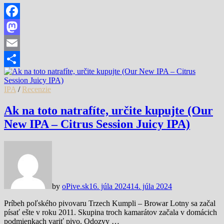
Facebook
Mastodon
Email
Share
IPA
/
Recenzie
Ak na toto natrafíte, určite kupujte (Our
New IPA – Citrus Session Juicy IPA)
by
oPive.sk
16. júla 2024
14. júla 2024
Príbeh poľského pivovaru Trzech Kumpli – Browar Lotny sa začal
písať ešte v roku 2011. Skupina troch kamarátov začala v domácich
podmienkach variť pivo. Odozvy …