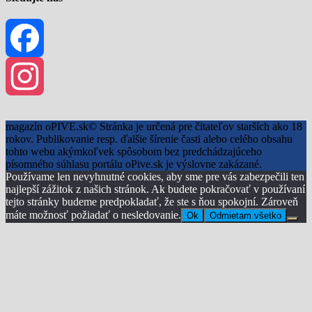
Facebook
Instagram
magazín oPIVE.sk© Stránka je určená pre čitateľov starších ako 18
rokov. Publikovanie resp. ďalšie šírenie časti alebo celého obsahu
tohto webu akýmkoľvek spôsobom bez predchádzajúceho
písomného súhlasu portálu oPive.sk je výslovne zakázané.
Používame len nevyhnutné cookies, aby sme pre vás zabezpečili ten
najlepší zážitok z našich stránok. Ak budete pokračovať v používaní
tejto stránky budeme predpokladať, že ste s ňou spokojní. Zároveň
máte možnosť požiadať o nesledovanie.
Ok
Odmietam všetko