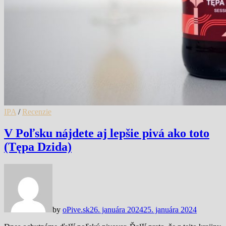
IPA
/
Recenzie
V Poľsku nájdete aj lepšie pivá ako toto
(Tępa Dzida)
by
oPive.sk
26. januára 2024
25. januára 2024