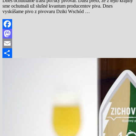
Dnes ochutnáme ďalší poľský pivovar. Ďalší preto, že z tejto krajiny
sme ochutnali už slušné kvantum producentov piva. Dnes
vyskúšame pivo z pivovaru Dziki Wschód …
Facebook
Mastodon
Email
Share