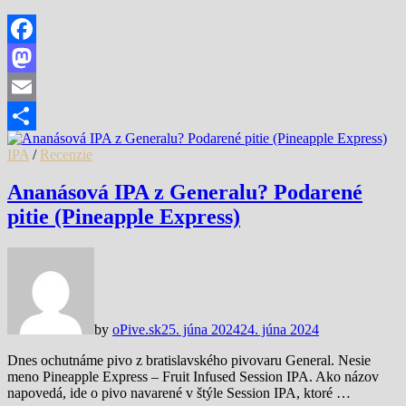
Facebook
Mastodon
Email
Share
IPA
/
Recenzie
Ananásová IPA z Generalu? Podarené
pitie (Pineapple Express)
by
oPive.sk
25. júna 2024
24. júna 2024
Dnes ochutnáme pivo z bratislavského pivovaru General. Nesie
meno Pineapple Express – Fruit Infused Session IPA. Ako názov
napovedá, ide o pivo navarené v štýle Session IPA, ktoré …