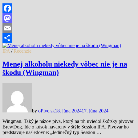
Facebook
Mastodon
Email
Share
IPA
/
Recenzie
Menej alkoholu niekedy vôbec nie je na
škodu (Wingman)
by
oPive.sk
18. júna 2024
17. júna 2024
Wingman. Taký je názov piva, ktorý na trh uviedol škótsky pivovar
BrewDog. Ide o kúsok navarený v štýle Session IPA. Pivovar ho
predstavuje nasledovne: „Jedinečný typ Session …