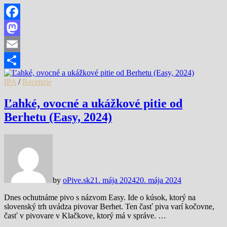
Facebook
Mastodon
Email
Share
IPA
/
Recenzie
Ľahké, ovocné a ukážkové pitie od
Berhetu (Easy, 2024)
by
oPive.sk
21. mája 2024
20. mája 2024
Dnes ochutnáme pivo s názvom Easy. Ide o kúsok, ktorý na
slovenský trh uvádza pivovar Berhet. Ten časť piva varí kočovne,
časť v pivovare v Klačkove, ktorý má v správe. …