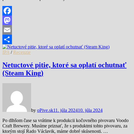
Facebook
Mastodon
Email
Share
IPA
/
Recenzie
Netuctové pitie, ktoré sa oplatí ochutnať
(Steam King)
by
oPive.sk
11. júla 2024
10. júla 2024
Po dlhšom čase sa vrátime k produkcii kočovného pivovaru Voodo
Craft Brewery. Musíme priznať, že s produktmi tohto pivovaru, za
ktorým stojí Rado Václavik, máme dobré skúsenosti. …