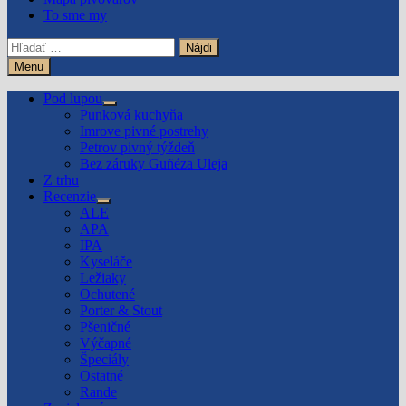
To sme my
Hľadať:
Menu
Pod lupou
Show
Punková kuchyňa
sub
Imrove pivné postrehy
menu
Petrov pivný týždeň
Bez záruky Guñéza Uleja
Z trhu
Recenzie
Show
ALE
sub
APA
menu
IPA
Kyseláče
Ležiaky
Ochutené
Porter & Stout
Pšeničné
Výčapné
Špeciály
Ostatné
Rande