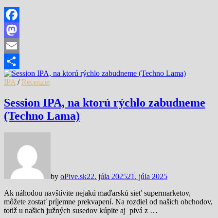
Facebook
Mastodon
Email
Share
IPA
/
Recenzie
Session IPA, na ktorú rýchlo zabudneme
(Techno Lama)
by
oPive.sk
22. júla 2025
21. júla 2025
Ak náhodou navštívite nejakú maďarskú sieť supermarketov,
môžete zostať príjemne prekvapení. Na rozdiel od našich obchodov,
totiž u našich južných susedov kúpite aj pivá z …