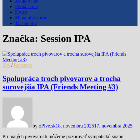
Zaujalo nás
Pivná škola
Kvízy
Mapa pivovarov
To sme my
Značka:
Session IPA
IPA
/
Recenzie
Spolupráca troch pivovarov a trocha
surovejšia IPA (Friends Meeting #3)
by
oPive.sk
18. novembra 2025
17. novembra 2025
Pri malých pivovaroch môžeme pozorovať sympatickú snahu