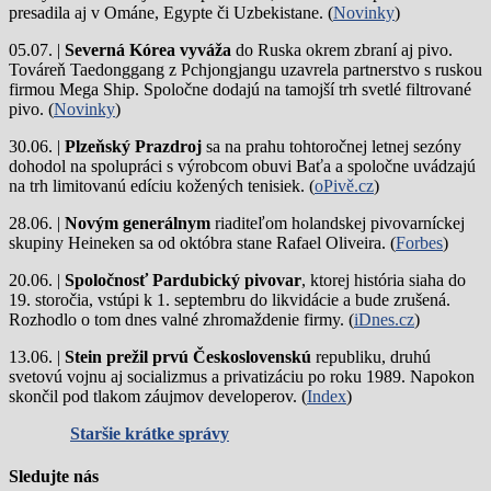
presadila aj v Ománe, Egypte či Uzbekistane. (
Novinky
)
05.07. |
Severná Kórea vyváža
do Ruska okrem zbraní aj pivo.
Továreň Taedonggang z Pchjongjangu uzavrela partnerstvo s ruskou
firmou Mega Ship. Spoločne dodajú na tamojší trh svetlé filtrované
pivo. (
Novinky
)
30.06. |
Plzeňský Prazdroj
sa na prahu tohtoročnej letnej sezóny
dohodol na spolupráci s výrobcom obuvi Baťa a spoločne uvádzajú
na trh limitovanú edíciu kožených tenisiek. (
oPivě.cz
)
28.06. |
Novým generálnym
riaditeľom holandskej pivovarníckej
skupiny Heineken sa od októbra stane Rafael Oliveira. (
Forbes
)
20.06. |
Spoločnosť Pardubický pivovar
, ktorej história siaha do
19. storočia, vstúpi k 1. septembru do likvidácie a bude zrušená.
Rozhodlo o tom dnes valné zhromaždenie firmy. (
iDnes.cz
)
13.06. |
Stein prežil prvú Československú
republiku, druhú
svetovú vojnu aj socializmus a privatizáciu po roku 1989. Napokon
skončil pod tlakom záujmov developerov. (
Index
)
Staršie krátke správy
Sledujte nás