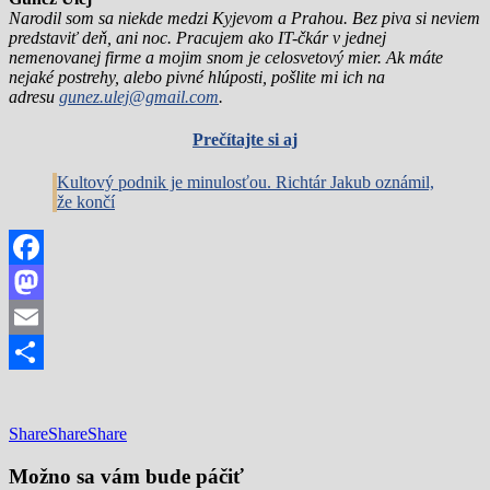
Narodil som sa niekde medzi Kyjevom a Prahou. Bez piva si neviem
predstaviť deň, ani noc. Pracujem ako IT-čkár v jednej
nemenovanej firme a mojim snom je celosvetový mier. Ak máte
nejaké postrehy, alebo pivné hlúposti, pošlite mi ich na
adresu
gunez.ulej@gmail.com
.
Prečítajte si aj
Kultový podnik je minulosťou. Richtár Jakub oznámil,
že končí
Facebook
Mastodon
Email
Share
Share
Share
Share
Možno sa vám bude páčiť