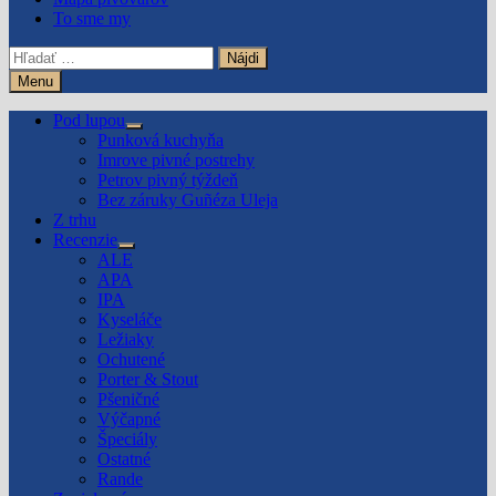
To sme my
Hľadať:
Menu
Pod lupou
Show
Punková kuchyňa
sub
Imrove pivné postrehy
menu
Petrov pivný týždeň
Bez záruky Guñéza Uleja
Z trhu
Recenzie
Show
ALE
sub
APA
menu
IPA
Kyseláče
Ležiaky
Ochutené
Porter & Stout
Pšeničné
Výčapné
Špeciály
Ostatné
Rande