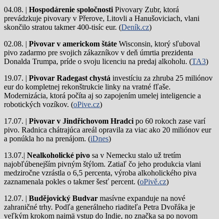
04.08. |
Hospodárenie spoločnosti
Pivovary Zubr, ktorá
prevádzkuje pivovary v Přerove, Litovli a Hanušoviciach, vlani
skončilo stratou takmer 400-tisíc eur. (
Deník.cz
)
02.08. |
Pivovar v americkom štáte
Wisconsin, ktorý sľuboval
pivo zadarmo pre svojich zákazníkov v deň úmrtia prezidenta
Donalda Trumpa, príde o svoju licenciu na predaj alkoholu. (
TA3
)
19.07. |
Pivovar Radegast chystá
investíciu za zhruba 25 miliónov
eur do kompletnej rekonštrukcie linky na vratné fľaše.
Modernizácia, ktorá počíta aj so zapojením umelej inteligencie a
robotických vozíkov. (
oPive.cz
)
17.07. |
Pivovar v Jindřichovom Hradci
po 60 rokoch zase varí
pivo.
Radnica chátrajúca areál opravila za viac ako 20 miliónov eur
a ponúkla ho na prenájom. (
iDnes
)
13.07.|
Nealkoholické pivo
sa v Nemecku stalo už tretím
najobľúbenejším pivným štýlom. Zatiaľ čo jeho produkcia vlani
medziročne vzrástla o 6,5 percenta, výroba alkoholického piva
zaznamenala pokles o takmer šesť percent. (
oPivě.cz
)
12.07. |
Budějovický Budvar
masívne expanduje na nové
zahraničné trhy. Podľa generálneho riaditeľa Petra Dvořáka je
veľkým krokom najmä vstup do Indie, no značka sa po novom