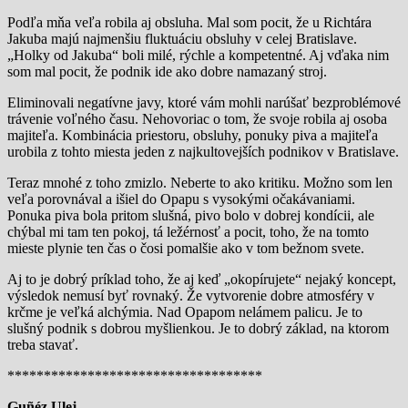
Podľa mňa veľa robila aj obsluha. Mal som pocit, že u Richtára
Jakuba majú najmenšiu fluktuáciu obsluhy v celej Bratislave.
„Holky od Jakuba“ boli milé, rýchle a kompetentné. Aj vďaka nim
som mal pocit, že podnik ide ako dobre namazaný stroj.
Eliminovali negatívne javy, ktoré vám mohli narúšať bezproblémové
trávenie voľného času. Nehovoriac o tom, že svoje robila aj osoba
majiteľa. Kombinácia priestoru, obsluhy, ponuky piva a majiteľa
urobila z tohto miesta jeden z najkultovejších podnikov v Bratislave.
Teraz mnohé z toho zmizlo. Neberte to ako kritiku. Možno som len
veľa porovnával a išiel do Opapu s vysokými očakávaniami.
Ponuka piva bola pritom slušná, pivo bolo v dobrej kondícii, ale
chýbal mi tam ten pokoj, tá ležérnosť a pocit, toho, že na tomto
mieste plynie ten čas o čosi pomalšie ako v tom bežnom svete.
Aj to je dobrý príklad toho, že aj keď „okopírujete“ nejaký koncept,
výsledok nemusí byť rovnaký. Že vytvorenie dobre atmosféry v
krčme je veľká alchýmia. Nad Opapom nelámem palicu. Je to
slušný podnik s dobrou myšlienkou. Je to dobrý základ, na ktorom
treba stavať.
***********************************
Guñéz Ulej