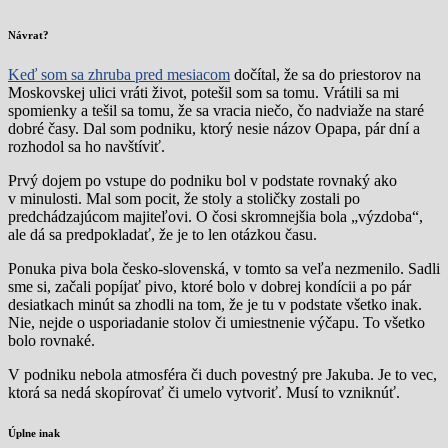
Návrat?
Keď som sa zhruba pred mesiacom
dočítal, že sa do priestorov na
Moskovskej ulici vráti život, potešil som sa tomu. Vrátili sa mi
spomienky a tešil sa tomu, že sa vracia niečo, čo nadviaže na staré
dobré časy. Dal som podniku, ktorý nesie názov Opapa, pár dní a
rozhodol sa ho navštíviť.
Prvý dojem po vstupe do podniku bol v podstate rovnaký ako
v minulosti. Mal som pocit, že stoly a stoličky zostali po
predchádzajúcom majiteľovi. O čosi skromnejšia bola „výzdoba“,
ale dá sa predpokladať, že je to len otázkou času.
Ponuka piva bola česko-slovenská, v tomto sa veľa nezmenilo. Sadli
sme si, začali popíjať pivo, ktoré bolo v dobrej kondícii a po pár
desiatkach minút sa zhodli na tom, že je tu v podstate všetko inak.
Nie, nejde o usporiadanie stolov či umiestnenie výčapu. To všetko
bolo rovnaké.
V podniku nebola atmosféra či duch povestný pre Jakuba. Je to vec,
ktorá sa nedá skopírovať či umelo vytvoriť. Musí to vzniknúť.
Úplne inak