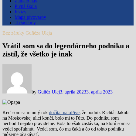
Zaujalo nás
Pivná škola
Kvízy
Mapa pivovarov
To sme my
Bez záruky Guñéza Uleja
Vrátil som sa do legendárneho podniku a
zistil, že všetko je inak
by
Guñéz Ulej
3. apríla 2023
3. apríla 2023
Keď som sa minulý rok
dočítal na oPive
, že podnik Richtár Jakub
na Moskovskej ulici končí, bolo mi to ľúto. Do podniku som
nechodil nejako pravidelne. Bola to však zastávka, na ktorú som sa
vedel spoľahnúť. Vedel som, čo ma čaká a čo od tohto podniku
môžeme očakávať.