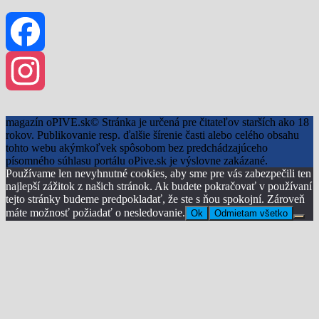
Facebook
Instagram
magazín oPIVE.sk© Stránka je určená pre čitateľov starších ako 18
rokov. Publikovanie resp. ďalšie šírenie časti alebo celého obsahu
tohto webu akýmkoľvek spôsobom bez predchádzajúceho
písomného súhlasu portálu oPive.sk je výslovne zakázané.
Používame len nevyhnutné cookies, aby sme pre vás zabezpečili ten
najlepší zážitok z našich stránok. Ak budete pokračovať v používaní
tejto stránky budeme predpokladať, že ste s ňou spokojní. Zároveň
máte možnosť požiadať o nesledovanie.
Ok
Odmietam všetko