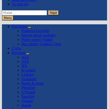
To sme my
Hľadať:
Menu
Pod lupou
Show
Punková kuchyňa
sub
Imrove pivné postrehy
menu
Petrov pivný týždeň
Bez záruky Guñéza Uleja
Z trhu
Recenzie
Show
ALE
sub
APA
menu
IPA
Kyseláče
Ležiaky
Ochutené
Porter & Stout
Pšeničné
Výčapné
Špeciály
Ostatné
Rande