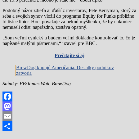
Podobný názor zdieľa aj ďalší z investorov, Pete Berryman, ktorý za
seba a svojich synov vložil do programu Equity for Punks približne
tri tisíce libier. Hoci považuje za peknú myšlienku, že by nakoniec
nemuseli odísť naprázdno, zostáva opatrný.
„Som veľmi cynický a budem veľmi dôkladne kontrolovať to, čo je
napísané malými písmenami,“ uzavrel pre BBC.
Prečítajte si aj
BrewDog kupujú Američania. Desiatky podnikov
zatvoria
Snímky: FB/James Watt, BrewDog
Facebook
Mastodon
Email
Share