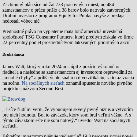
Záchranný plán síce udržal 733 pracovných miest, no 484
zamestnancov o prácu prišlo a 38 barov bolo natrvalo zatvorených.
Drobní investori z programu Equity for Punks navyše z predaja
nedostali vôbec nič.
Prednostné právo na vyplatenie mala totiž americká investičná
spoločnosť TSG Consumer Partners, ktorá predtým získala vo firme
22-percentný podiel prostredníctvom takzvaných prioritných akcií.
Druhá šanca
James Watt, ktorý v roku 2024 odstúpil z pozície výkonného
riaditeľa a následne sa zamestnancom aj investorom ospravedlnil za
„mnohé chyby“ a príliš rýchlu snahu o diverzifikáciu, sa teraz vracia
na scénu.
Na sociálnych sieťach
oznámil spustenie nového pivného
projektu s názvom Second Best.
„Tisíce ľudí mi verili, že vybudujem skvelý pivný biznis a vytvorím
pre nich hodnotu. Bol to záväzok, ktorý som bral veľmi vážne. A s
týmto záväzkom ešte nie som hotový,“ uviedol Watt na sociálnych
sieťach.
Bývalým investorom plánuje vyčleniť až 19,3 percenta svojej novej