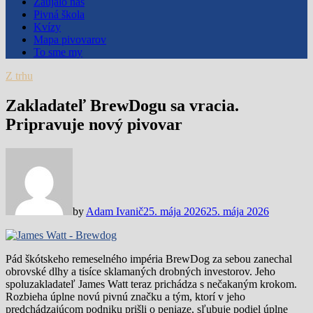
Zaujalo nás
Pivná škola
Kvízy
Mapa pivovarov
To sme my
Z trhu
Zakladateľ BrewDogu sa vracia.
Pripravuje nový pivovar
by
Adam Ivanič
25. mája 2026
25. mája 2026
Pád škótskeho remeselného impéria BrewDog za sebou zanechal
obrovské dlhy a tisíce sklamaných drobných investorov. Jeho
spoluzakladateľ James Watt teraz prichádza s nečakaným krokom.
Rozbieha úplne novú pivnú značku a tým, ktorí v jeho
predchádzajúcom podniku prišli o peniaze, sľubuje podiel úplne