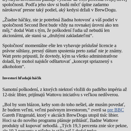
spoločnosti. Podľa jeho slov si budú môcť úplne zadarmo
nárokovať presne taký podiel, aký kedysi držali v BrewDogu.
„Žiadne háčiky, nie je potrebná žiadna hotovosť a váš podiel v
spoločnosti Second Best bude vždy na rovnakej úrovni ako ten
môj,“ dodal Watt s tým, že poškodení ľudia už nebudú len
akcionármi, ale stanú sa „druhými zakladateľmi“.
Spoločnosť momentálne ešte len vybavuje príslušné licencie a
právne súhlasy, presný dátum spustenia preto zatiaľ nie je známy.
Watt preto pripustil, že dovtedy, kým sa všetko administratívne
doladí, by mohol najskôr odštartovať „koncept spriaznený s
alkoholom“.
Investori hľadajú háčik
Samotní poškodení, z ktorých niektorí vložili do padlého impéria až
12-tisíc libier, prijímajú Wattovu iniciatívu s veľkou nedôverou.
„Bol by som blázon, keby som do toho nešiel, ale musím povedať,
že budem veľmi, veľmi pasívnym investorom,“ zveril sa
pre BBC
Gareth Fitzgerald, ktorý v akciách BrewDogu utopil tisíc libier.
Hoci sa do nového programu plánuje prihlásiť, žiadne Wattove
produkty už kupovať nehodlá. „Tých 19,3 percenta znie síce pekne,
ale 19,3 percenta z ničoho je stále nič,“ dodal trpko.