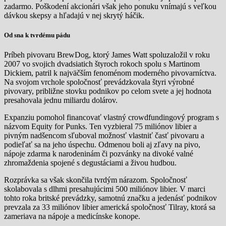
zadarmo. Poškodení akcionári však jeho ponuku vnímajú s veľkou
dávkou skepsy a hľadajú v nej skrytý háčik.
Od sna k tvrdému pádu
Príbeh pivovaru BrewDog, ktorý James Watt spoluzaložil v roku
2007 vo svojich dvadsiatich štyroch rokoch spolu s Martinom
Dickiem, patril k najväčším fenoménom moderného pivovarníctva.
Na svojom vrchole spoločnosť prevádzkovala štyri výrobné
pivovary, približne stovku podnikov po celom svete a jej hodnota
presahovala jednu miliardu dolárov.
Expanziu pomohol financovať vlastný crowdfundingový program s
názvom Equity for Punks. Ten vyzbieral 75 miliónov libier a
pivným nadšencom sľuboval možnosť vlastniť časť pivovaru a
podieľať sa na jeho úspechu. Odmenou boli aj zľavy na pivo,
nápoje zdarma k narodeninám či pozvánky na divoké valné
zhromaždenia spojené s degustáciami a živou hudbou.
Rozprávka sa však skončila tvrdým nárazom. Spoločnosť
skolabovala s dlhmi presahujúcimi 500 miliónov libier. V marci
tohto roka britské prevádzky, samotnú značku a jedenásť podnikov
prevzala za 33 miliónov libier americká spoločnosť Tilray, ktorá sa
zameriava na nápoje a medicínske konope.