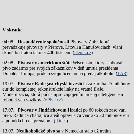
V skratke
04.08. |
Hospodárenie spoločnosti
Pivovary Zubr, ktorá
prevádzkuje pivovary v Přerove, Litovli a Hanušoviciach, vlani
skončilo stratou takmer 400-tisíc eur. (
Deník.cz
)
02.08. |
Pivovar v americkom štáte
Wisconsin, ktorý sľuboval
pivo zadarmo pre svojich zákazníkov v deň úmrtia prezidenta
Donalda Trumpa, príde o svoju licenciu na predaj alkoholu. (
TA3
)
19.07. |
Pivovar Radegast chystá
investíciu za zhruba 25 miliónov
eur do kompletnej rekonštrukcie linky na vratné fľaše.
Modernizácia, ktorá počíta aj so zapojením umelej inteligencie a
robotických vozíkov. (
oPive.cz
)
17.07. |
Pivovar v Jindřichovom Hradci
po 60 rokoch zase varí
pivo.
Radnica chátrajúca areál opravila za viac ako 20 miliónov eur
a ponúkla ho na prenájom. (
iDnes
)
13.07.|
Nealkoholické pivo
sa v Nemecku stalo už tretím