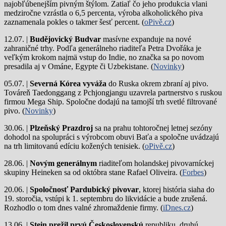
najobľúbenejším pivným štýlom. Zatiaľ čo jeho produkcia vlani
medziročne vzrástla o 6,5 percenta, výroba alkoholického piva
zaznamenala pokles o takmer šesť percent. (
oPivě.cz
)
12.07. |
Budějovický Budvar
masívne expanduje na nové
zahraničné trhy. Podľa generálneho riaditeľa Petra Dvořáka je
veľkým krokom najmä vstup do Indie, no značka sa po novom
presadila aj v Ománe, Egypte či Uzbekistane. (
Novinky
)
05.07. |
Severná Kórea vyváža
do Ruska okrem zbraní aj pivo.
Továreň Taedonggang z Pchjongjangu uzavrela partnerstvo s ruskou
firmou Mega Ship. Spoločne dodajú na tamojší trh svetlé filtrované
pivo. (
Novinky
)
30.06. |
Plzeňský Prazdroj
sa na prahu tohtoročnej letnej sezóny
dohodol na spolupráci s výrobcom obuvi Baťa a spoločne uvádzajú
na trh limitovanú edíciu kožených tenisiek. (
oPivě.cz
)
28.06. |
Novým generálnym
riaditeľom holandskej pivovarníckej
skupiny Heineken sa od októbra stane Rafael Oliveira. (
Forbes
)
20.06. |
Spoločnosť Pardubický pivovar
, ktorej história siaha do
19. storočia, vstúpi k 1. septembru do likvidácie a bude zrušená.
Rozhodlo o tom dnes valné zhromaždenie firmy. (
iDnes.cz
)
13.06. |
Stein prežil prvú Československú
republiku, druhú