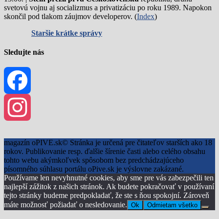
svetovú vojnu aj socializmus a privatizáciu po roku 1989. Napokon
skončil pod tlakom záujmov developerov. (
Index
)
Staršie krátke správy
Sledujte nás
Facebook
Instagram
magazín oPIVE.sk© Stránka je určená pre čitateľov starších ako 18
rokov. Publikovanie resp. ďalšie šírenie časti alebo celého obsahu
tohto webu akýmkoľvek spôsobom bez predchádzajúceho
písomného súhlasu portálu oPive.sk je výslovne zakázané.
Používame len nevyhnutné cookies, aby sme pre vás zabezpečili ten
najlepší zážitok z našich stránok. Ak budete pokračovať v používaní
tejto stránky budeme predpokladať, že ste s ňou spokojní. Zároveň
máte možnosť požiadať o nesledovanie.
Ok
Odmietam všetko