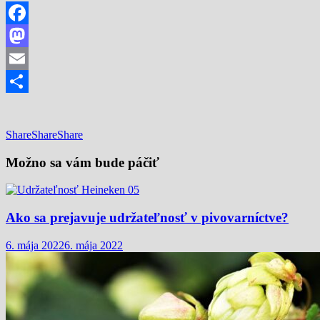
Facebook
Mastodon
Email
Share
Share
Share
Share
Možno sa vám bude páčiť
Ako sa prejavuje udržateľnosť v pivovarníctve?
6. mája 2022
6. mája 2022