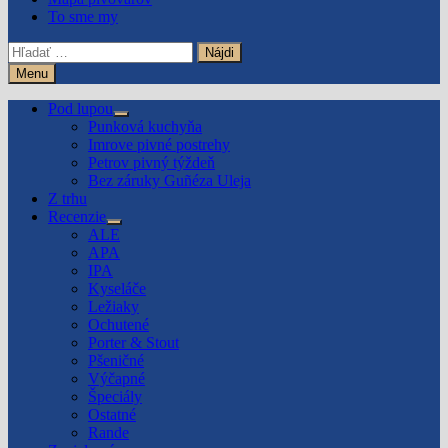
To sme my
Hľadať:
Menu
Pod lupou
Show
Punková kuchyňa
sub
Imrove pivné postrehy
menu
Petrov pivný týždeň
Bez záruky Guñéza Uleja
Z trhu
Recenzie
Show
ALE
sub
APA
menu
IPA
Kyseláče
Ležiaky
Ochutené
Porter & Stout
Pšeničné
Výčapné
Špeciály
Ostatné
Rande