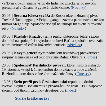
veľkým krokom najmä vstup do Indie, no značka sa po novom
presadila aj v Ománe, Egypte či Uzbekistane. (
Novinky
)
05.07. |
Severná Kórea vyváža
do Ruska okrem zbraní aj pivo.
Továreň Taedonggang z Pchjongjangu uzavrela partnerstvo s ruskou
firmou Mega Ship. Spoločne dodajú na tamojší trh svetlé filtrované
pivo. (
Novinky
)
30.06. |
Plzeňský Prazdroj
sa na prahu tohtoročnej letnej sezóny
dohodol na spolupráci s výrobcom obuvi Baťa a spoločne uvádzajú
na trh limitovanú edíciu kožených tenisiek. (
oPivě.cz
)
28.06. |
Novým generálnym
riaditeľom holandskej pivovarníckej
skupiny Heineken sa od októbra stane Rafael Oliveira. (
Forbes
)
20.06. |
Spoločnosť Pardubický pivovar
, ktorej história siaha do
19. storočia, vstúpi k 1. septembru do likvidácie a bude zrušená.
Rozhodlo o tom dnes valné zhromaždenie firmy. (
iDnes.cz
)
13.06. |
Stein prežil prvú Československú
republiku, druhú
svetovú vojnu aj socializmus a privatizáciu po roku 1989. Napokon
skončil pod tlakom záujmov developerov. (
Index
)
Staršie krátke správy