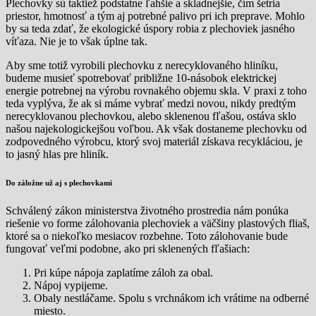
Plechovky sú taktiež podstatne ľahšie a skladnejšie, čím šetria
priestor, hmotnosť a tým aj potrebné palivo pri ich preprave. Mohlo
by sa teda zdať, že ekologické úspory robia z plechoviek jasného
víťaza. Nie je to však úplne tak.
Aby sme totiž vyrobili plechovku z nerecyklovaného hliníku,
budeme musieť spotrebovať približne 10-násobok elektrickej
energie potrebnej na výrobu rovnakého objemu skla. V praxi z toho
teda vyplýva, že ak si máme vybrať medzi novou, nikdy predtým
nerecyklovanou plechovkou, alebo sklenenou fľašou, ostáva sklo
našou najekologickejšou voľbou. Ak však dostaneme plechovku od
zodpovedného výrobcu, ktorý svoj materiál získava recykláciou, je
to jasný hlas pre hliník.
Do záložne už aj s plechovkami
Schválený zákon ministerstva životného prostredia nám ponúka
riešenie vo forme zálohovania plechoviek a väčšiny plastových fliaš,
ktoré sa o niekoľko mesiacov rozbehne. Toto zálohovanie bude
fungovať veľmi podobne, ako pri sklenených fľašiach:
Pri kúpe nápoja zaplatíme záloh za obal.
Nápoj vypijeme.
Obaly nestláčame. Spolu s vrchnákom ich vrátime na odberné
miesto.