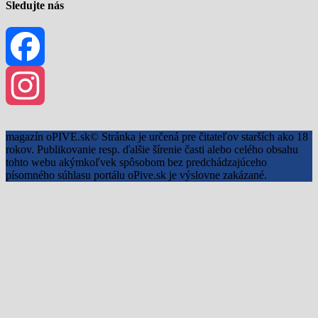
Sledujte nás
Facebook
Instagram
magazín oPIVE.sk© Stránka je určená pre čitateľov starších ako 18
rokov. Publikovanie resp. ďalšie šírenie časti alebo celého obsahu
tohto webu akýmkoľvek spôsobom bez predchádzajúceho
písomného súhlasu portálu oPive.sk je výslovne zakázané.