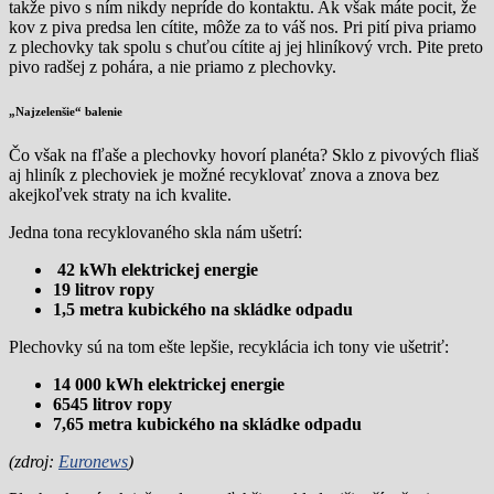
takže pivo s ním nikdy nepríde do kontaktu. Ak však máte pocit, že
kov z piva predsa len cítite, môže za to váš nos. Pri pití piva priamo
z plechovky tak spolu s chuťou cítite aj jej hliníkový vrch. Pite preto
pivo radšej z pohára, a nie priamo z plechovky.
„Najzelenšie“ balenie
Čo však na fľaše a plechovky hovorí planéta? Sklo z pivových fliaš
aj hliník z plechoviek je možné recyklovať znova a znova bez
akejkoľvek straty na ich kvalite.
Jedna tona recyklovaného skla nám ušetrí:
42 kWh elektrickej energie
19 litrov ropy
1,5 metra kubického na skládke odpadu
Plechovky sú na tom ešte lepšie, recyklácia ich tony vie ušetriť:
14 000 kWh elektrickej energie
6545 litrov ropy
7,65 metra kubického na skládke odpadu
(zdroj:
Euronews
)