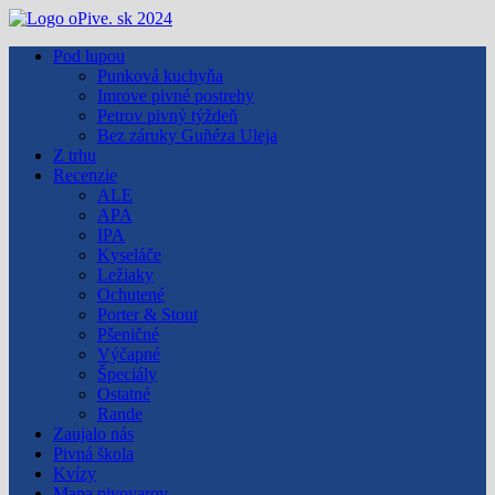
Skip
to
Pod lupou
content
Punková kuchyňa
Imrove pivné postrehy
Petrov pivný týždeň
Bez záruky Guñéza Uleja
Z trhu
Recenzie
ALE
APA
IPA
Kyseláče
Ležiaky
Ochutené
Porter & Stout
Pšeničné
Výčapné
Špeciály
Ostatné
Rande
Zaujalo nás
Pivná škola
Kvízy
Mapa pivovarov