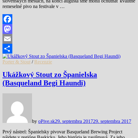
slovenských mestách, na konci augusta sme mohli ochutnať kvalitné
remeselné pivo na festivale v …
Facebook
Mastodon
Email
Share
Porter & Stout
/
Recenzie
Ukážkový Stout zo Španielska
(Basqueland Begi Haundi)
by
oPive.sk
29. septembra 2017
29. septembra 2017
Prvý nástrel: Španielsky pivovar Basqueland Brewing Project
nájdete v regióne Baskicko. Jeho história je zaujímavá. Za jeho