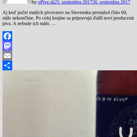
by
oPive.sk
25. septembra 2017
26. septembra 2017
Aj keď počet malých pivovarov na Slovensku presiahol číslo 60,
stále nekončíme. Po celej krajine sa pripravujú ďalší noví producenti
piva. A nebude ich málo. …
Facebook
Mastodon
Email
Share