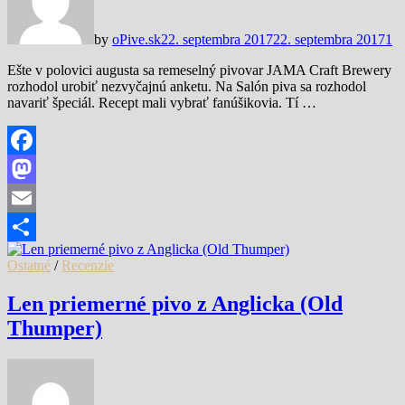
by
oPive.sk
22. septembra 2017
22. septembra 2017
1
Ešte v polovici augusta sa remeselný pivovar JAMA Craft Brewery
rozhodol urobiť nezvyčajnú anketu. Na Salón piva sa rozhodol
navariť špeciál. Recept mali vybrať fanúšikovia. Tí …
Facebook
Mastodon
Email
Share
Ostatné
/
Recenzie
Len priemerné pivo z Anglicka (Old
Thumper)