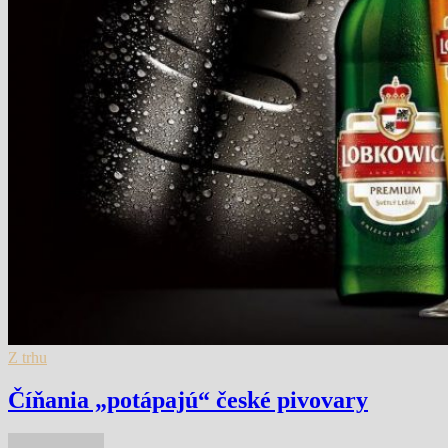
Z trhu
Číňania „potápajú“ české pivovary