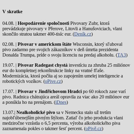
V skratke
04.08. |
Hospodárenie spoločnosti
Pivovary Zubr, ktorá
prevádzkuje pivovary v Přerove, Litovli a Hanušoviciach, vlani
skončilo stratou takmer 400-tisíc eur. (
Deník.cz
)
02.08. |
Pivovar v americkom štáte
Wisconsin, ktorý sľuboval
pivo zadarmo pre svojich zákazníkov v deň úmrtia prezidenta
Donalda Trumpa, príde o svoju licenciu na predaj alkoholu. (
TA3
)
19.07. |
Pivovar Radegast chystá
investíciu za zhruba 25 miliónov
eur do kompletnej rekonštrukcie linky na vratné fľaše.
Modernizácia, ktorá počíta aj so zapojením umelej inteligencie a
robotických vozíkov. (
oPive.cz
)
17.07. |
Pivovar v Jindřichovom Hradci
po 60 rokoch zase varí
pivo.
Radnica chátrajúca areál opravila za viac ako 20 miliónov eur
a ponúkla ho na prenájom. (
iDnes
)
13.07.|
Nealkoholické pivo
sa v Nemecku stalo už tretím
najobľúbenejším pivným štýlom. Zatiaľ čo jeho produkcia vlani
medziročne vzrástla o 6,5 percenta, výroba alkoholického piva
zaznamenala pokles o takmer šesť percent. (
oPivě.cz
)