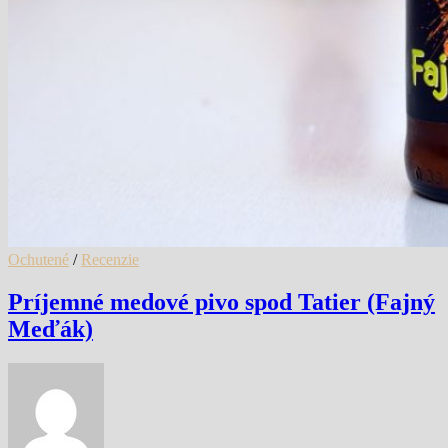
Ochutené
/
Recenzie
Príjemné medové pivo spod Tatier (Fajný
Meďák)