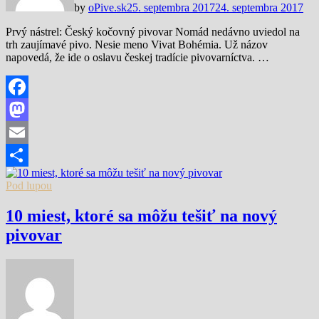
by
oPive.sk
25. septembra 2017
24. septembra 2017
Prvý nástrel: Český kočovný pivovar Nomád nedávno uviedol na
trh zaujímavé pivo. Nesie meno Vivat Bohémia. Už názov
napovedá, že ide o oslavu českej tradície pivovarníctva. …
Facebook
Mastodon
Email
Share
Pod lupou
10 miest, ktoré sa môžu tešiť na nový
pivovar