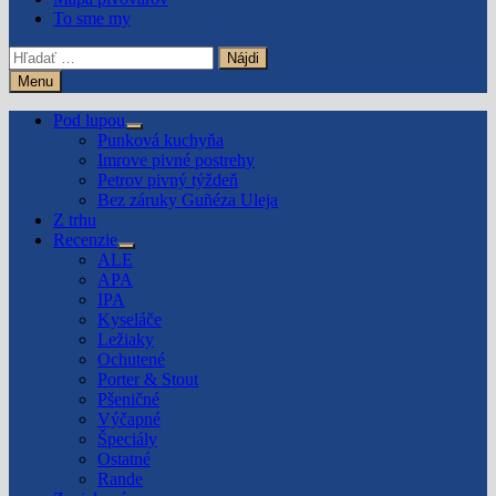
To sme my
Hľadať:
Menu
Pod lupou
Show
Punková kuchyňa
sub
Imrove pivné postrehy
menu
Petrov pivný týždeň
Bez záruky Guñéza Uleja
Z trhu
Recenzie
Show
ALE
sub
APA
menu
IPA
Kyseláče
Ležiaky
Ochutené
Porter & Stout
Pšeničné
Výčapné
Špeciály
Ostatné
Rande