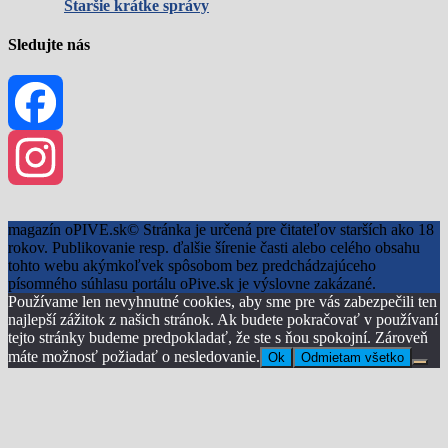
Staršie krátke správy
Sledujte nás
Facebook
Instagram
magazín oPIVE.sk© Stránka je určená pre čitateľov starších ako 18
rokov. Publikovanie resp. ďalšie šírenie časti alebo celého obsahu
tohto webu akýmkoľvek spôsobom bez predchádzajúceho
písomného súhlasu portálu oPive.sk je výslovne zakázané.
Používame len nevyhnutné cookies, aby sme pre vás zabezpečili ten
najlepší zážitok z našich stránok. Ak budete pokračovať v používaní
tejto stránky budeme predpokladať, že ste s ňou spokojní. Zároveň
máte možnosť požiadať o nesledovanie.
Ok
Odmietam všetko