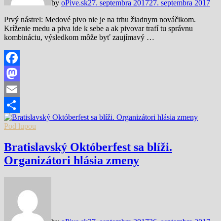
by
oPive.sk
27. septembra 2017
27. septembra 2017
Prvý nástrel: Medové pivo nie je na trhu žiadnym nováčikom.
Kríženie medu a piva ide k sebe a ak pivovar trafí tu správnu
kombináciu, výsledkom môže byť zaujímavý …
Facebook
Mastodon
Email
Share
Pod lupou
Bratislavský Októberfest sa blíži.
Organizátori hlásia zmeny