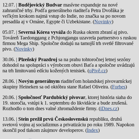
12.07. |
Budějovický Budvar
masívne expanduje na nové
zahraničné trhy. Podľa generálneho riaditeľa Petra Dvořáka je
veľkým krokom najmä vstup do Indie, no značka sa po novom
presadila aj v Ománe, Egypte či Uzbekistane. (
Novinky
)
05.07. |
Severná Kórea vyváža
do Ruska okrem zbraní aj pivo.
Továreň Taedonggang z Pchjongjangu uzavrela partnerstvo s ruskou
firmou Mega Ship. Spoločne dodajú na tamojší trh svetlé filtrované
pivo. (
Novinky
)
30.06. |
Plzeňský Prazdroj
sa na prahu tohtoročnej letnej sezóny
dohodol na spolupráci s výrobcom obuvi Baťa a spoločne uvádzajú
na trh limitovanú edíciu kožených tenisiek. (
oPivě.cz
)
28.06. |
Novým generálnym
riaditeľom holandskej pivovarníckej
skupiny Heineken sa od októbra stane Rafael Oliveira. (
Forbes
)
20.06. |
Spoločnosť Pardubický pivovar
, ktorej história siaha do
19. storočia, vstúpi k 1. septembru do likvidácie a bude zrušená.
Rozhodlo o tom dnes valné zhromaždenie firmy. (
iDnes.cz
)
13.06. |
Stein prežil prvú Československú
republiku, druhú
svetovú vojnu aj socializmus a privatizáciu po roku 1989. Napokon
skončil pod tlakom záujmov developerov. (
Index
)