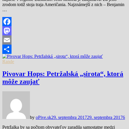
zrodom totiž stoja traja Američania. Najznámejší z nich – Benjamin
…
Facebook
Mastodon
Email
Share
Rande
Pivovar Hops: Petržalská „sirota“, ktorá
môže zaujať
by
oPive.sk
29. septembra 2017
29. septembra 2017
6
Petržalka by sa počtom obyvateľov zaradila samostatne medzi