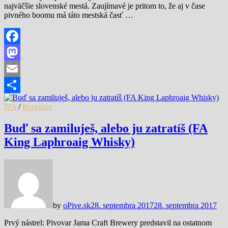
najväčšie slovenské mestá. Zaujímavé je pritom to, že aj v čase
pivného boomu má táto mestská časť …
Facebook
Mastodon
Email
Share
IPA
/
Recenzie
Buď sa zamiluješ, alebo ju zatratíš (FA
King Laphroaig Whisky)
by
oPive.sk
28. septembra 2017
28. septembra 2017
Prvý nástrel: Pivovar Jama Craft Brewery predstavil na ostatnom