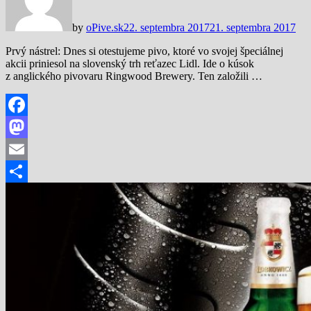
by
oPive.sk
22. septembra 2017
21. septembra 2017
Prvý nástrel: Dnes si otestujeme pivo, ktoré vo svojej špeciálnej
akcii priniesol na slovenský trh reťazec Lidl. Ide o kúsok
z anglického pivovaru Ringwood Brewery. Ten založili …
Facebook
Mastodon
Email
Share