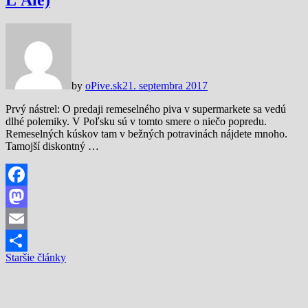
L’Ale)
by
oPive.sk
21. septembra 2017
Prvý nástrel: O predaji remeselného piva v supermarkete sa vedú
dlhé polemiky. V Poľsku sú v tomto smere o niečo popredu.
Remeselných kúskov tam v bežných potravinách nájdete mnoho.
Tamojší diskontný …
Facebook
Mastodon
Email
Navigácia
Staršie články
Share
v
článkoch