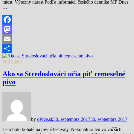
miest. Výrazný nárast Podľa informácií českého denníka MF Dnes
…
Facebook
Mastodon
Email
Share
Pod lupou
Ako sa Stredoslováci učia piť remeselné
pivo
by
oPive.sk
30. septembra 2017
30. septembra 2017
Leto bolo bohaté na pivné festivaly. Nekonali sa len vo väčších