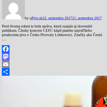
by
oPive.sk
22. septembra 2017
21. septembra 2017
Pred dvoma rokmi to bola správa, ktorá zaujala aj slovenské
publikum. Čínsky koncern CEFC kúpil piateho najväčšieho
producenta piva v Česku Pivovary Lobkowicz. Značky ako Černá
…
Facebook
Mastodon
Email
Share