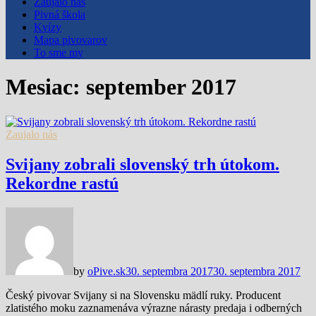
Zaujalo nás
Pivná škola
Kvízy
Mapa pivovarov
To sme my
Mesiac:
september 2017
Zaujalo nás
Svijany zobrali slovenský trh útokom.
Rekordne rastú
by
oPive.sk
30. septembra 2017
30. septembra 2017
Český pivovar Svijany si na Slovensku mädlí ruky. Producent
zlatistého moku zaznamenáva výrazne nárasty predaja i odberných