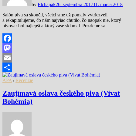
by
Elchapak
26. septembra 2017
11. marca 2018
Salón piva sa skončil, všetci sme už pomaly vytriezveli
a rekapitulujeme, čo nám najviac chutilo, čo naopak nie, ktorý
pivovar bol najlepší a ktorý zase sklamal. Pozrieme sa …
Facebook
Mastodon
Email
Share
APA
/
Recenzie
Zaujímavá oslava českého piva (Vivat
Bohémia)