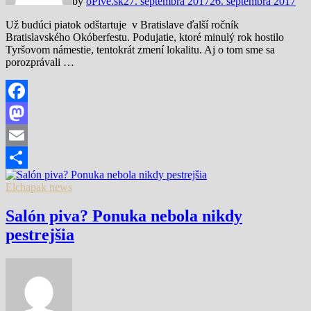
by
oPive.sk
27. septembra 2017
26. septembra 2017
Už budúci piatok odštartuje v Bratislave ďalší ročník
Bratislavského Okóberfestu. Podujatie, ktoré minulý rok hostilo
Tyršovom námestie, tentokrát zmení lokalitu. Aj o tom sme sa
porozprávali …
Facebook
Mastodon
Email
Share
Elchapak news
Salón piva? Ponuka nebola nikdy
pestrejšia