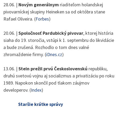
28.06. |
Novým generálnym
riaditeľom holandskej
pivovarníckej skupiny Heineken sa od októbra stane
Rafael Oliveira. (
Forbes
)
20.06. |
Spoločnosť Pardubický pivovar
, ktorej história
siaha do 19. storočia, vstúpi k 1. septembru do likvidácie
a bude zrušená. Rozhodlo o tom dnes valné
zhromaždenie firmy. (
iDnes.cz
)
13.06. |
Stein prežil prvú Československú
republiku,
druhú svetovú vojnu aj socializmus a privatizáciu po roku
1989. Napokon skončil pod tlakom záujmov
developerov. (
Index
)
Staršie krátke správy