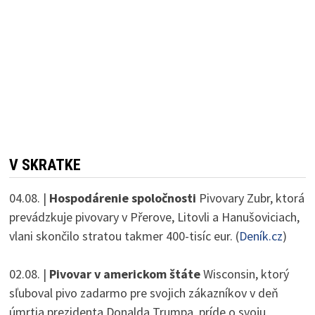
V SKRATKE
04.08. |
Hospodárenie spoločnosti
Pivovary Zubr, ktorá
prevádzkuje pivovary v Přerove, Litovli a Hanušoviciach,
vlani skončilo stratou takmer 400-tisíc eur. (
Deník.cz
)
02.08. |
Pivovar v americkom štáte
Wisconsin, ktorý
sľuboval pivo zadarmo pre svojich zákazníkov v deň
úmrtia prezidenta Donalda Trumpa, príde o svoju