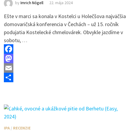
by
Imrich Nógell
22. mája 2024
Ešte v marci sa konala v Kostelci u Holečšova najväčšia
domovaričská konferencia v Čechách – už 15. ročník
podujatia Kostelecké chmelovárek. Obvykle jazdíme v
sobotu, …
F
a
M
c
a
E
e
s
m
S
b
t
a
h
o
o
i
a
o
d
l
r
k
o
e
IPA
/
RECENZIE