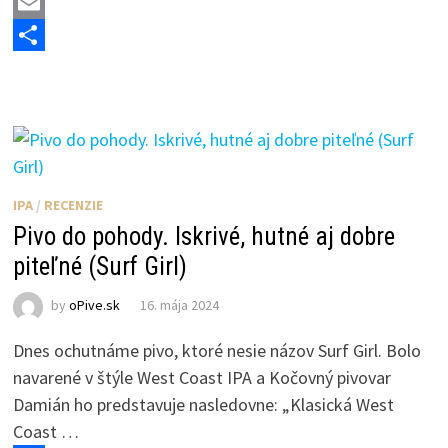
a
M
c
a
E
e
s
m
S
b
t
a
h
o
o
i
a
o
d
l
r
k
o
e
IPA
/
RECENZIE
n
Pivo do pohody. Iskrivé, hutné aj dobre
piteľné (Surf Girl)
by
oPive.sk
16. mája 2024
Dnes ochutnáme pivo, ktoré nesie názov Surf Girl. Bolo
navarené v štýle West Coast IPA a Kočovný pivovar
Damián ho predstavuje nasledovne: „Klasická West
Coast …