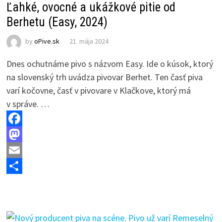
n
Ľahké, ovocné a ukážkové pitie od
Berhetu (Easy, 2024)
by
oPive.sk
21. mája 2024
Dnes ochutnáme pivo s názvom Easy. Ide o kúsok, ktorý
na slovenský trh uvádza pivovar Berhet. Ten časť piva
varí kočovne, časť v pivovare v Klačkove, ktorý má
v správe. …
F
a
M
c
a
E
e
s
m
S
b
t
a
h
o
o
i
a