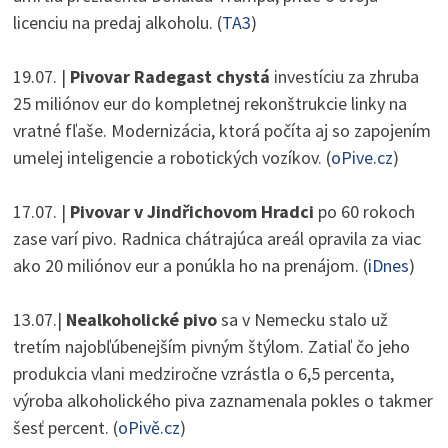
licenciu na predaj alkoholu. (
TA3
)
19.07. |
Pivovar Radegast chystá
investíciu za zhruba
25 miliónov eur do kompletnej rekonštrukcie linky na
vratné fľaše. Modernizácia, ktorá počíta aj so zapojením
umelej inteligencie a robotických vozíkov. (
oPive.cz
)
17.07. |
Pivovar v Jindřichovom Hradci
po 60 rokoch
zase varí pivo.
Radnica chátrajúca areál opravila za viac
ako 20 miliónov eur a ponúkla ho na prenájom. (
iDnes
)
13.07.|
Nealkoholické pivo
sa v Nemecku stalo už
tretím najobľúbenejším pivným štýlom. Zatiaľ čo jeho
produkcia vlani medziročne vzrástla o 6,5 percenta,
výroba alkoholického piva zaznamenala pokles o takmer
šesť percent. (
oPivě.cz
)