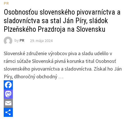
n
PR
Osobnosťou slovenského pivovarníctva a
sladovníctva sa stal Ján Píry, sládok
Plzeňského Prazdroja na Slovensku
by
PR
29. mája 2024
Slovenské združenie výrobcov piva a sladu udelilo v
rámci súťaže Slovenská pivná korunka titul Osobnosť
slovenského pivovarníctva a sladovníctva. Získal ho Ján
Píry, dlhoročný obchodný …
F
a
M
c
a
E
e
s
m
S