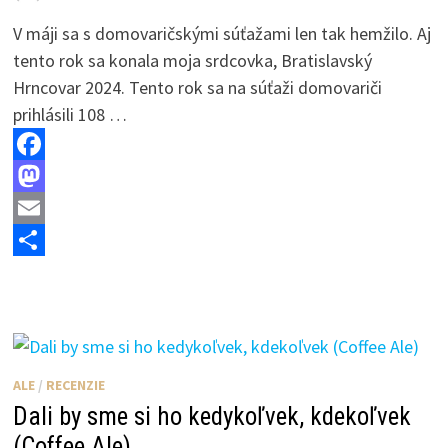
V máji sa s domovaričskými súťažami len tak hemžilo. Aj
tento rok sa konala moja srdcovka, Bratislavský
Hrncovar 2024. Tento rok sa na súťaži domovariči
prihlásili 108 …
F
a
M
c
a
E
e
s
m
S
b
t
a
h
o
o
i
a
o
d
l
r
ALE
/
RECENZIE
k
o
e
Dali by sme si ho kedykoľvek, kdekoľvek
n
(Coffee Ale)