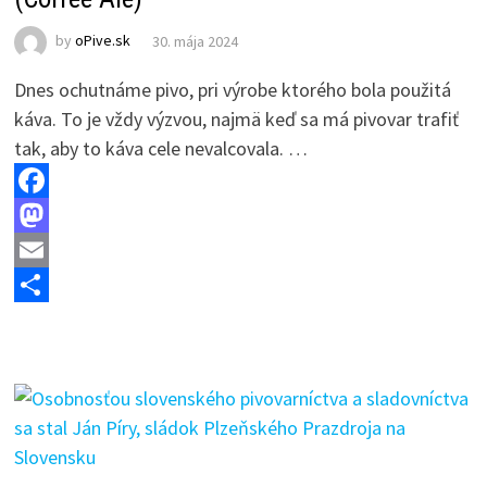
by
oPive.sk
30. mája 2024
Dnes ochutnáme pivo, pri výrobe ktorého bola použitá
káva. To je vždy výzvou, najmä keď sa má pivovar trafiť
tak, aby to káva cele nevalcovala. …
F
a
M
c
a
E
e
s
m
S
b
t
a
h
o
o
i
a
o
d
l
r
k
o
e