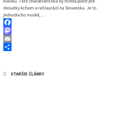
klasiku. Táto charakteristika by mohla platiť pre
desiatky krčiem a reštaurácií na Slovensku. Je to
jednoducho model, …
F
a
M
c
a
E
e
s
m
S
b
t
a
h
o
o
i
a
Navigácia
STARŠIE ČLÁNKY
o
d
l
r
v
k
o
e
článkoch
n