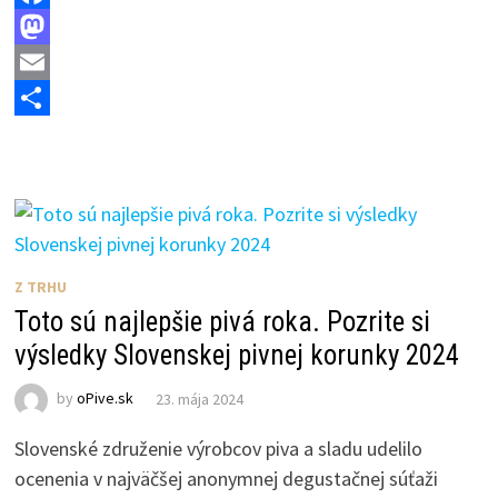
F
a
M
c
a
E
e
s
m
S
b
t
a
h
o
o
i
a
o
d
l
r
k
o
e
Z TRHU
n
Toto sú najlepšie pivá roka. Pozrite si
výsledky Slovenskej pivnej korunky 2024
by
oPive.sk
23. mája 2024
Slovenské združenie výrobcov piva a sladu udelilo
ocenenia v najväčšej anonymnej degustačnej súťaži