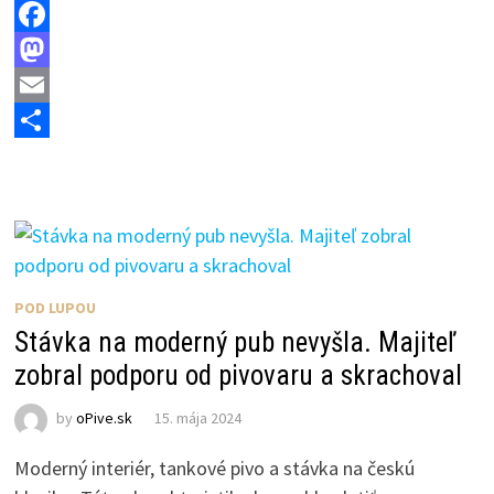
F
a
M
c
a
E
e
s
m
S
b
t
a
h
o
o
i
a
o
d
l
r
k
o
e
POD LUPOU
n
Stávka na moderný pub nevyšla. Majiteľ
zobral podporu od pivovaru a skrachoval
by
oPive.sk
15. mája 2024
Moderný interiér, tankové pivo a stávka na českú