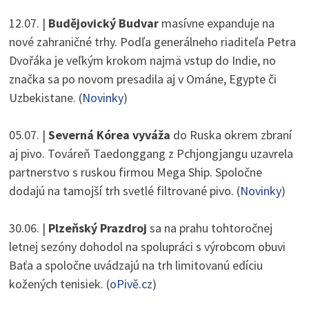
12.07. |
Budějovický Budvar
masívne expanduje na
nové zahraničné trhy. Podľa generálneho riaditeľa Petra
Dvořáka je veľkým krokom najmä vstup do Indie, no
značka sa po novom presadila aj v Ománe, Egypte či
Uzbekistane. (
Novinky
)
05.07. |
Severná Kórea vyváža
do Ruska okrem zbraní
aj pivo. Továreň Taedonggang z Pchjongjangu uzavrela
partnerstvo s ruskou firmou Mega Ship. Spoločne
dodajú na tamojší trh svetlé filtrované pivo. (
Novinky
)
30.06. |
Plzeňský Prazdroj
sa na prahu tohtoročnej
letnej sezóny dohodol na spolupráci s výrobcom obuvi
Baťa a spoločne uvádzajú na trh limitovanú edíciu
kožených tenisiek. (
oPivě.cz
)