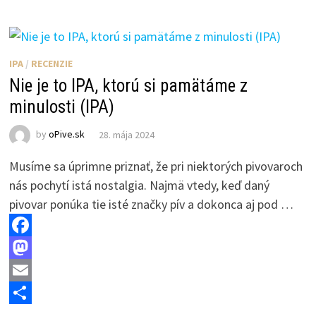
b
t
a
h
o
o
i
a
o
d
l
r
IPA
/
RECENZIE
k
o
e
Nie je to IPA, ktorú si pamätáme z
n
minulosti (IPA)
by
oPive.sk
28. mája 2024
Musíme sa úprimne priznať, že pri niektorých pivovaroch
nás pochytí istá nostalgia. Najmä vtedy, keď daný
pivovar ponúka tie isté značky pív a dokonca aj pod …
F
a
M
c
a
E
e
s
m
S