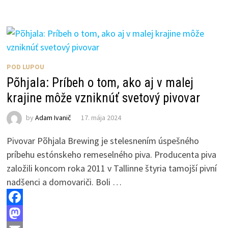
b
t
a
h
o
o
i
a
o
d
l
r
k
o
e
POD LUPOU
n
Põhjala: Príbeh o tom, ako aj v malej
krajine môže vzniknúť svetový pivovar
by
Adam Ivanič
17. mája 2024
Pivovar Põhjala Brewing je stelesnením úspešného
príbehu estónskeho remeselného piva. Producenta piva
založili koncom roka 2011 v Tallinne štyria tamojší pivní
nadšenci a domovariči. Boli …
F