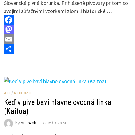
Slovenská pivná korunka. Prihlásené pivovary pritom so
svojimi súťažnými vzorkami zlomili historické …
F
a
M
c
a
E
e
s
m
S
b
t
a
h
o
o
i
a
o
d
l
r
ALE
/
RECENZIE
k
o
e
Keď v pive baví hlavne ovocná linka
n
(Kaitoa)
by
oPive.sk
23. mája 2024