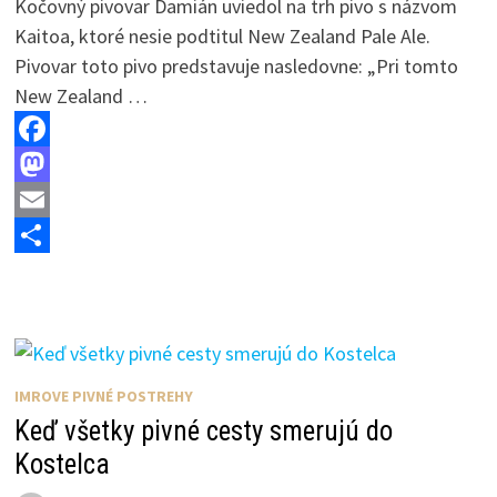
Kočovný pivovar Damián uviedol na trh pivo s názvom
Kaitoa, ktoré nesie podtitul New Zealand Pale Ale.
Pivovar toto pivo predstavuje nasledovne: „Pri tomto
New Zealand …
F
a
M
c
a
E
e
s
m
S
b
t
a
h
o
o
i
a
o
d
l
r
IMROVE PIVNÉ POSTREHY
k
o
e
Keď všetky pivné cesty smerujú do
n
Kostelca