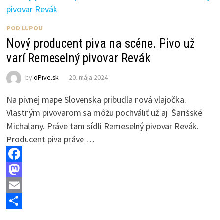
o
d
l
r
k
o
e
POD LUPOU
n
Nový producent piva na scéne. Pivo už
varí Remeselný pivovar Revák
by
oPive.sk
20. mája 2024
Na pivnej mape Slovenska pribudla nová vlajočka.
Vlastným pivovarom sa môžu pochváliť už aj Šarišské
Michaľany. Práve tam sídli Remeselný pivovar Revák.
Producent piva práve …
F
a
M
c
a
E
e
s
m
S