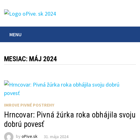
Skip
to
content
MENU
MESIAC:
MÁJ 2024
IMROVE PIVNÉ POSTREHY
Hrncovar: Pivná žúrka roka obhájila svoju
dobrú povesť
by
oPive.sk
31. mája 2024