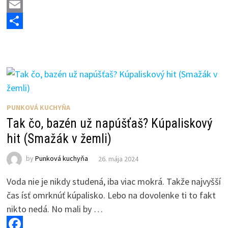
a
M
c
a
E
e
s
m
S
b
t
a
h
o
o
i
a
o
d
l
r
k
o
e
PUNKOVÁ KUCHYŇA
n
Tak čo, bazén už napúšťaš? Kúpaliskový
hit (Smažák v žemli)
by
Punková kuchyňa
26. mája 2024
Voda nie je nikdy studená, iba viac mokrá. Takže najvyšší
čas ísť omrknúť kúpalisko. Lebo na dovolenke ti to fakt
nikto nedá. No mali by …