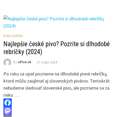
b
t
a
h
o
o
i
a
o
d
l
r
k
o
e
POD LUPOU
n
Najlepšie české pivo? Pozrite si dlhodobé
rebríčky (2024)
by
oPive.sk
27. mája 2024
Po roku sa opäť pozrieme na dlhodobé pivné rebríčky,
ktoré môžu zaujímať aj slovenských pivárov. Tentokrát
nebudeme sledovať slovenské pivo, ale pozrieme sa za
rieku …
F