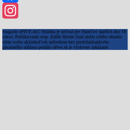
Facebook
Instagram
magazín oPIVE.sk© Stránka je určená pre čitateľov starších ako 18
rokov. Publikovanie resp. ďalšie šírenie časti alebo celého obsahu
tohto webu akýmkoľvek spôsobom bez predchádzajúceho
písomného súhlasu portálu oPive.sk je výslovne zakázané.