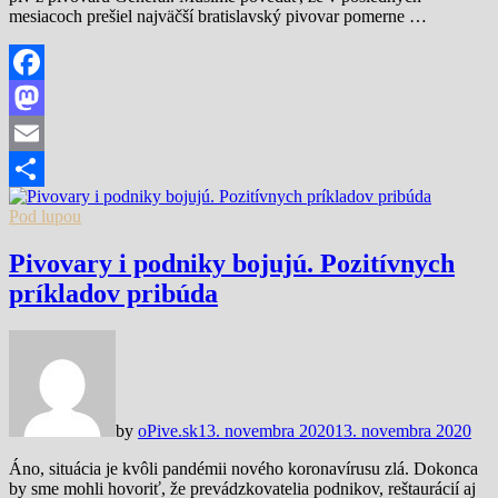
mesiacoch prešiel najväčší bratislavský pivovar pomerne …
Facebook
Mastodon
Email
Share
Pod lupou
Pivovary i podniky bojujú. Pozitívnych
príkladov pribúda
by
oPive.sk
13. novembra 2020
13. novembra 2020
Áno, situácia je kvôli pandémii nového koronavírusu zlá. Dokonca
by sme mohli hovoriť, že prevádzkovatelia podnikov, reštaurácií aj