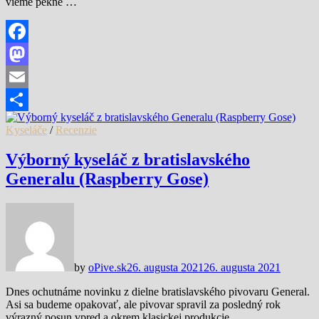
vieme pekne …
Facebook
Mastodon
Email
Share
Kyseláče
/
Recenzie
Výborný kyseláč z bratislavského
Generalu (Raspberry Gose)
by
oPive.sk
26. augusta 2021
26. augusta 2021
Dnes ochutnáme novinku z dielne bratislavského pivovaru General.
Asi sa budeme opakovať, ale pivovar spravil za posledný rok
výrazný posun vpred a okrem klasickej produkcie …