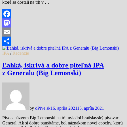
ktoré sa dostali na trh v …
Facebook
Mastodon
Email
Share
IPA
/
Recenzie
Ľahká, iskrivá a dobre piteľná IPA
z Generalu (Big Lemonski)
by
oPive.sk
16. apríla 2021
15. apríla 2021
Pivo s názvom Big Lemonski na trh uviedol bratislavský pivovar
General. Ak si dobre pamätáme, bol náznakom novej epochy, ktorú