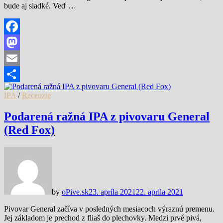
bude aj sladké. Veď …
Facebook
Mastodon
Email
Share
IPA
/
Recenzie
Podarená ražná IPA z pivovaru General
(Red Fox)
by
oPive.sk
23. apríla 2021
22. apríla 2021
Pivovar General začíva v posledných mesiacoch výraznú premenu.
Jej základom je prechod z fliaš do plechovky. Medzi prvé pivá,