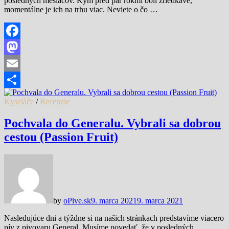
posledných mesiacov. Kým pred pár rokmi boli zriedkavé,
momentálne je ich na trhu viac. Neviete o čo …
Facebook
Mastodon
Email
Share
Kyseláče
/
Recenzie
Pochvala do Generalu. Vybrali sa dobrou
cestou (Passion Fruit)
by
oPive.sk
9. marca 2021
9. marca 2021
Nasledujúce dni a týždne si na našich stránkach predstavíme viacero
pív z pivovaru General. Musíme povedať, že v posledných