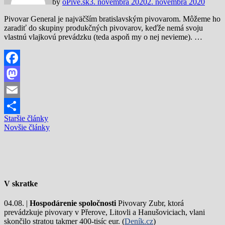
by
oPive.sk
3. novembra 2020
2. novembra 2020
Pivovar General je najväčším bratislavským pivovarom. Môžeme ho
zaradiť do skupiny produkčných pivovarov, keďže nemá svoju
vlastnú vlajkovú prevádzku (teda aspoň my o nej nevieme). …
Facebook
Mastodon
Email
Navigácia
Staršie články
Share
Novšie články
v
článkoch
V skratke
04.08. |
Hospodárenie spoločnosti
Pivovary Zubr, ktorá
prevádzkuje pivovary v Přerove, Litovli a Hanušoviciach, vlani
skončilo stratou takmer 400-tisíc eur. (
Deník.cz
)