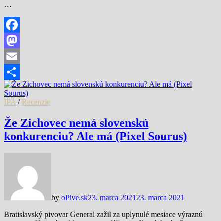
…
Facebook
Mastodon
Email
Share
IPA
/
Recenzie
Že Zichovec nemá slovenskú
konkurenciu? Ale má (Pixel Sourus)
by
oPive.sk
23. marca 2021
23. marca 2021
Bratislavský pivovar General zažil za uplynulé mesiace výraznú