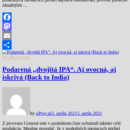
zásadnými …
Facebook
Mastodon
Email
Share
IPA
/
Recenzie
Podarená „dvojitá IPA“. Aj ovocná, aj
iskrivá (Back to India)
by
oPive.sk
5. apríla 2021
5. apríla 2021
Z pivovaru General sme v poslednom čase ochutnali takmer celú
produkciu. Musíme povedať, že v posledných mesiacoch prešiel