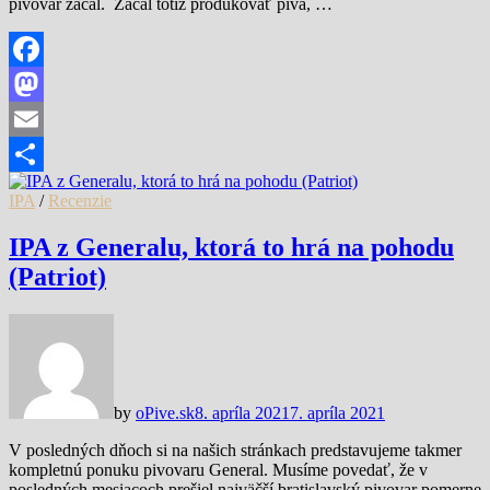
pivovar začal. Začal totiž produkovať pivá, …
Facebook
Mastodon
Email
Share
IPA
/
Recenzie
IPA z Generalu, ktorá to hrá na pohodu
(Patriot)
by
oPive.sk
8. apríla 2021
7. apríla 2021
V posledných dňoch si na našich stránkach predstavujeme takmer
kompletnú ponuku pivovaru General. Musíme povedať, že v
posledných mesiacoch prešiel najväčší bratislavský pivovar pomerne