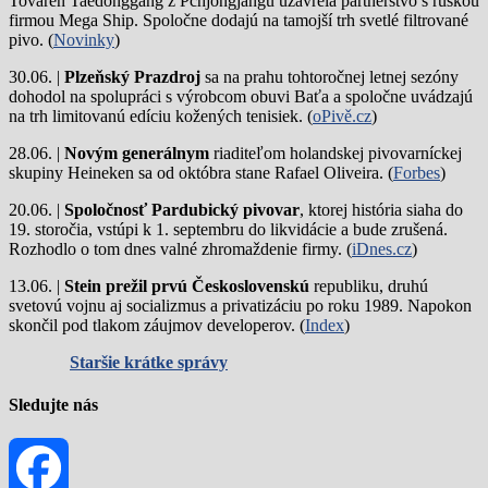
Továreň Taedonggang z Pchjongjangu uzavrela partnerstvo s ruskou
firmou Mega Ship. Spoločne dodajú na tamojší trh svetlé filtrované
pivo. (
Novinky
)
30.06. |
Plzeňský Prazdroj
sa na prahu tohtoročnej letnej sezóny
dohodol na spolupráci s výrobcom obuvi Baťa a spoločne uvádzajú
na trh limitovanú edíciu kožených tenisiek. (
oPivě.cz
)
28.06. |
Novým generálnym
riaditeľom holandskej pivovarníckej
skupiny Heineken sa od októbra stane Rafael Oliveira. (
Forbes
)
20.06. |
Spoločnosť Pardubický pivovar
, ktorej história siaha do
19. storočia, vstúpi k 1. septembru do likvidácie a bude zrušená.
Rozhodlo o tom dnes valné zhromaždenie firmy. (
iDnes.cz
)
13.06. |
Stein prežil prvú Československú
republiku, druhú
svetovú vojnu aj socializmus a privatizáciu po roku 1989. Napokon
skončil pod tlakom záujmov developerov. (
Index
)
Staršie krátke správy
Sledujte nás