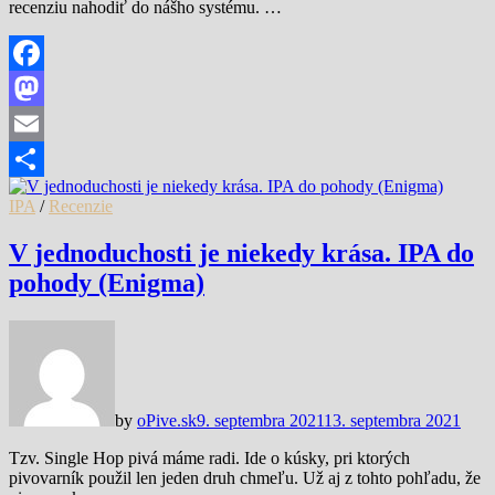
recenziu nahodiť do nášho systému. …
Facebook
Mastodon
Email
Share
IPA
/
Recenzie
V jednoduchosti je niekedy krása. IPA do
pohody (Enigma)
by
oPive.sk
9. septembra 2021
13. septembra 2021
Tzv. Single Hop pivá máme radi. Ide o kúsky, pri ktorých
pivovarník použil len jeden druh chmeľu. Už aj z tohto pohľadu, že