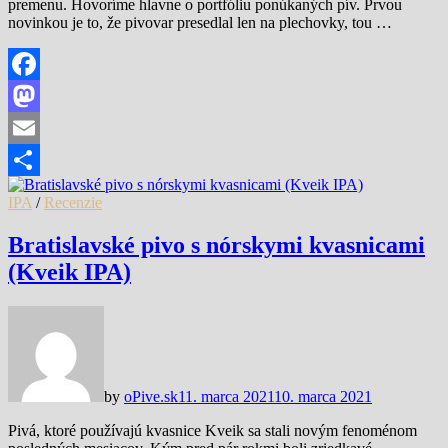
premenu. Hovoríme hlavne o portfóliu ponúkaných pív. Prvou
novinkou je to, že pivovar presedlal len na plechovky, tou …
Facebook
Mastodon
Email
Share
IPA
/
Recenzie
Bratislavské pivo s nórskymi kvasnicami
(Kveik IPA)
by
oPive.sk
11. marca 2021
10. marca 2021
Pivá, ktoré používajú kvasnice Kveik sa stali novým fenoménom