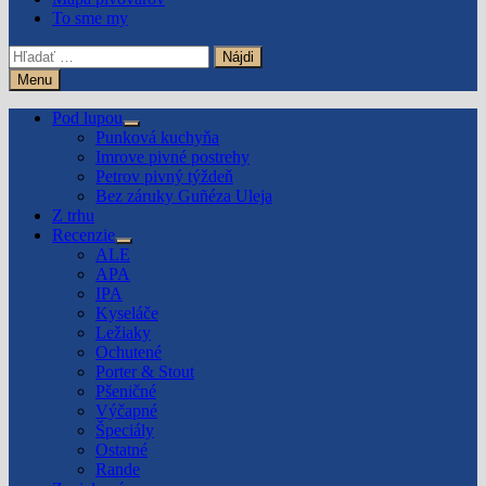
To sme my
Hľadať:
Menu
Pod lupou
Show
Punková kuchyňa
sub
Imrove pivné postrehy
menu
Petrov pivný týždeň
Bez záruky Guñéza Uleja
Z trhu
Recenzie
Show
ALE
sub
APA
menu
IPA
Kyseláče
Ležiaky
Ochutené
Porter & Stout
Pšeničné
Výčapné
Špeciály
Ostatné
Rande