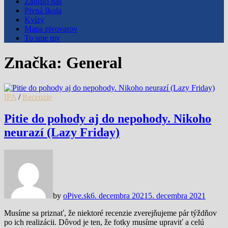
Zaujalo nás
Pivná škola
Kvízy
Mapa pivovarov
To sme my
Značka:
General
IPA
/
Recenzie
Pitie do pohody aj do nepohody. Nikoho
neurazí (Lazy Friday)
by
oPive.sk
6. decembra 2021
5. decembra 2021
Musíme sa priznať, že niektoré recenzie zverejňujeme pár týždňov
po ich realizácii. Dôvod je ten, že fotky musíme upraviť a celú