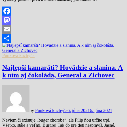
Facebook
Mastodon
Email
Share
Punková kuchyňa
Najlepší kamaráti? Hovädzie a slanina. A
k ním aj čokoláda, General a Zichovec
by
Punková kuchyňa
6. júna 2021
6. júna 2021
Neviem či existuje „buger choroba“, ale Filip ňou určite trpí.
Všetko, stále a veľmi. Burgre! Tak čo pre deti nespravíš. Jasné,