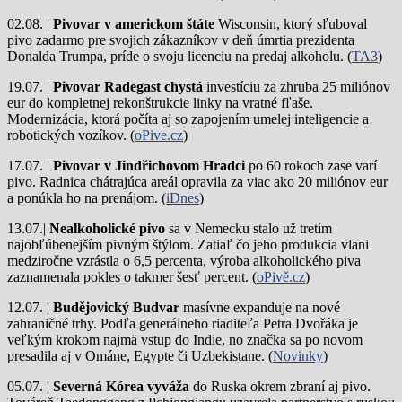
02.08. |
Pivovar v americkom štáte
Wisconsin, ktorý sľuboval
pivo zadarmo pre svojich zákazníkov v deň úmrtia prezidenta
Donalda Trumpa, príde o svoju licenciu na predaj alkoholu. (
TA3
)
19.07. |
Pivovar Radegast chystá
investíciu za zhruba 25 miliónov
eur do kompletnej rekonštrukcie linky na vratné fľaše.
Modernizácia, ktorá počíta aj so zapojením umelej inteligencie a
robotických vozíkov. (
oPive.cz
)
17.07. |
Pivovar v Jindřichovom Hradci
po 60 rokoch zase varí
pivo.
Radnica chátrajúca areál opravila za viac ako 20 miliónov eur
a ponúkla ho na prenájom. (
iDnes
)
13.07.|
Nealkoholické pivo
sa v Nemecku stalo už tretím
najobľúbenejším pivným štýlom. Zatiaľ čo jeho produkcia vlani
medziročne vzrástla o 6,5 percenta, výroba alkoholického piva
zaznamenala pokles o takmer šesť percent. (
oPivě.cz
)
12.07. |
Budějovický Budvar
masívne expanduje na nové
zahraničné trhy. Podľa generálneho riaditeľa Petra Dvořáka je
veľkým krokom najmä vstup do Indie, no značka sa po novom
presadila aj v Ománe, Egypte či Uzbekistane. (
Novinky
)
05.07. |
Severná Kórea vyváža
do Ruska okrem zbraní aj pivo.