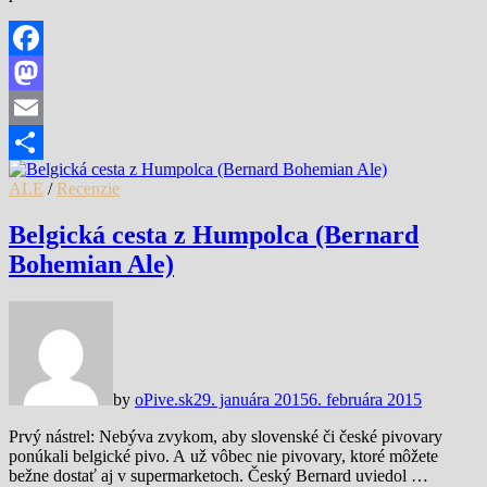
Facebook
Mastodon
Email
Share
ALE
/
Recenzie
Belgická cesta z Humpolca (Bernard
Bohemian Ale)
by
oPive.sk
29. januára 2015
6. februára 2015
Prvý nástrel: Nebýva zvykom, aby slovenské či české pivovary
ponúkali belgické pivo. A už vôbec nie pivovary, ktoré môžete
bežne dostať aj v supermarketoch. Český Bernard uviedol …