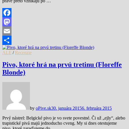
práve preto vznikajú po …
Facebook
Mastodon
Email
Share
ALE
/
Recenzie
Pivo, ktoré hrá na prvú tretinu (Floreffe
Blonde)
by
oPive.sk
30. januára 2015
6. februára 2015
Prvý nástrel: Belgické pivo je vo svete povestné. Či už „ejly“, alebo
trapistické pivá majú jednoducho cveng. My si dnes otestujeme
pivo, ktoré zaraďujeme do …