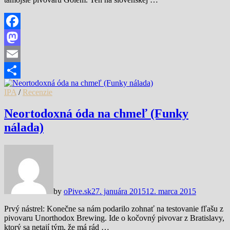
Facebook
Mastodon
Email
Share
IPA
/
Recenzie
Neortodoxná óda na chmeľ (Funky
nálada)
by
oPive.sk
27. januára 2015
12. marca 2015
Prvý nástrel: Konečne sa nám podarilo zohnať na testovanie fľašu z
pivovaru Unorthodox Brewing. Ide o kočovný pivovar z Bratislavy,
ktorý sa netají tým, že má rád …