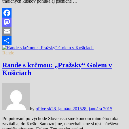
tradičných kúskov ponúka aj pšeničné …
Facebook
Mastodon
Email
Share
Rande
Rande s krčmou: „Pražský“ Golem v
Košiciach
by
oPive.sk
28. januára 2015
28. januára 2015
Pri putovaní po východe Slovenska sme koncom minulého roka
zavítali aj do Košíc. Samozrejme, nenechali sme si ujsť návštevu
tamojšie pivovaru Golem. Ten na slovenskej …