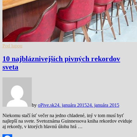
Pod lupou
10 najbláznivejších pivných rekordov
sveta
by
oPive.sk
24. januára 2015
24. januára 2015
Niekomu stačí ísť večer na jedno chladené, iný v tom musí byť
najlepší na svete. Svetoznáma Guinnessova kniha rekordov eviduje
aj rekordy, v ktorých hlavnú úlohu hrá …