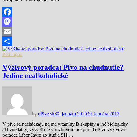
Facebook
Mastodon
Email
Share
Pod lupou
Výživový poradca: Pivo na chudnutie?
Jedine nealkoholické
by
oPive.sk
30. januára 2015
30. januára 2015
V pive sa nachádzajú najmä vitamíny B skupiny a iné biologicky
aktívne látky, vysvetľuje v rozhovore pre portál oPive výživový
poradca Libor Javro zo štúdia SH …