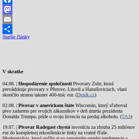
Facebook
Mastodon
Email
Navigácia
Staršie články
Share
v
článkoch
V skratke
04.08. |
Hospodárenie spoločnosti
Pivovary Zubr, ktorá
prevádzkuje pivovary v Přerove, Litovli a Hanušoviciach, vlani
skončilo stratou takmer 400-tisíc eur. (
Deník.cz
)
02.08. |
Pivovar v americkom štáte
Wisconsin, ktorý sľuboval
pivo zadarmo pre svojich zákazníkov v deň úmrtia prezidenta
Donalda Trumpa, príde o svoju licenciu na predaj alkoholu. (
TA3
)
19.07. |
Pivovar Radegast chystá
investíciu za zhruba 25 miliónov
eur do kompletnej rekonštrukcie linky na vratné fľaše.
Modernizácia, ktorá počíta aj so zapojením umelej inteligencie a