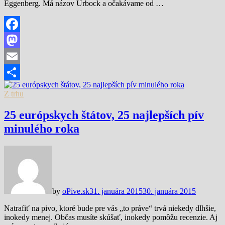
Eggenberg. Má názov Urbock a očakávame od …
Facebook
Mastodon
Email
Share
Z trhu
25 európskych štátov, 25 najlepších pív
minulého roka
by
oPive.sk
31. januára 2015
30. januára 2015
Natrafiť na pivo, ktoré bude pre vás „to práve“ trvá niekedy dlhšie,
inokedy menej. Občas musíte skúšať, inokedy pomôžu recenzie. Aj