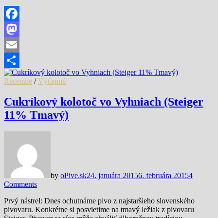
Facebook
Mastodon
Email
Share
Recenzie
/
Výčapné
Cukríkový kolotoč vo Vyhniach (Steiger
11% Tmavý)
by
oPive.sk
24. januára 2015
6. februára 2015
4
Comments
Prvý nástrel: Dnes ochutnáme pivo z najstaršieho slovenského
pivovaru. Konkrétne si posvietime na tmavý ležiak z pivovaru