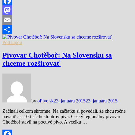
Facebook
Mastodon
Email
Share
Pod lupou
Pivovar Chotěboř: Na Slovensku sa
chceme rozširovať
by
oPive.sk
23. januára 2015
23. januára 2015
Začínali celkom skromne. Na začiatku si povedali, že chcú ročne
navariť asi 10-tisíc hektolitrov piva. Český regionálny pivovar
Chotěboř stavil na poctivé pivo. A vcelku …