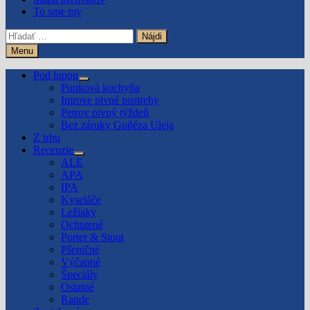
To sme my
Hľadať:
Menu
Pod lupou
Show
Punková kuchyňa
sub
Imrove pivné postrehy
menu
Petrov pivný týždeň
Bez záruky Guñéza Uleja
Z trhu
Recenzie
Show
ALE
sub
APA
menu
IPA
Kyseláče
Ležiaky
Ochutené
Porter & Stout
Pšeničné
Výčapné
Špeciály
Ostatné
Rande