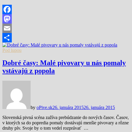
Facebook
Mastodon
Email
Share
Pod lupou
Dobré časy: Malé pivovary u nás pomaly
vstávajú z popola
by
oPive.sk
26. januára 2015
26. januára 2015
Slovenská pivná scéna zažíva prebúdzanie do nových časov. Časov,
v ktorých sa do popredia pomaly dostávajú menšie pivovary a rôzne
druhy pív. Svoje by o tom vedel rozprávať …