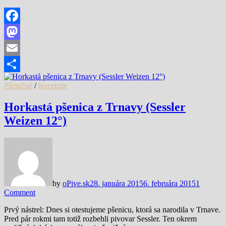
Facebook
Mastodon
Email
Share
Pšeničné
/
Recenzie
Horkastá pšenica z Trnavy (Sessler
Weizen 12°)
by
oPive.sk
28. januára 2015
6. februára 2015
1
Comment
Prvý nástrel: Dnes si otestujeme pšenicu, ktorá sa narodila v Trnave.
Pred pár rokmi tam totiž rozbehli pivovar Sessler. Ten okrem