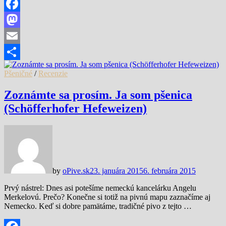
Facebook
Mastodon
Email
Share
Pšeničné
/
Recenzie
Zoznámte sa prosím. Ja som pšenica
(Schöfferhofer Hefeweizen)
by
oPive.sk
23. januára 2015
6. februára 2015
Prvý nástrel: Dnes asi potešíme nemeckú kancelárku Angelu
Merkelovú. Prečo? Konečne si totiž na pivnú mapu zaznačíme aj
Nemecko. Keď si dobre pamätáme, tradičné pivo z tejto …