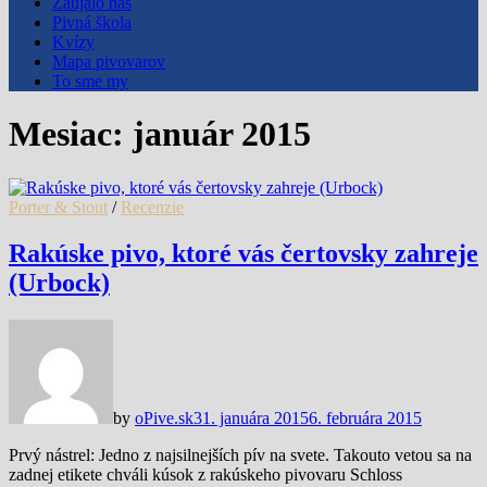
Zaujalo nás
Pivná škola
Kvízy
Mapa pivovarov
To sme my
Mesiac:
január 2015
Porter & Stout
/
Recenzie
Rakúske pivo, ktoré vás čertovsky zahreje
(Urbock)
by
oPive.sk
31. januára 2015
6. februára 2015
Prvý nástrel: Jedno z najsilnejších pív na svete. Takouto vetou sa na
zadnej etikete chváli kúsok z rakúskeho pivovaru Schloss