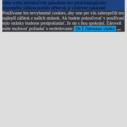
tohto webu akýmkoľvek spôsobom bez predchádzajúceho
písomného súhlasu portálu oPive.sk je výslovne zakázané.
Používame len nevyhnutné cookies, aby sme pre vás zabezpečili ten
najlepší zážitok z našich stránok. Ak budete pokračovať v používaní
tejto stránky budeme predpokladať, že ste s ňou spokojní. Zároveň
máte možnosť požiadať o nesledovanie.
Ok
Odmietam všetko