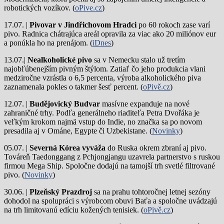
robotických vozíkov. (
oPive.cz
)
17.07. |
Pivovar v Jindřichovom Hradci
po 60 rokoch zase varí
pivo.
Radnica chátrajúca areál opravila za viac ako 20 miliónov eur
a ponúkla ho na prenájom. (
iDnes
)
13.07.|
Nealkoholické pivo
sa v Nemecku stalo už tretím
najobľúbenejším pivným štýlom. Zatiaľ čo jeho produkcia vlani
medziročne vzrástla o 6,5 percenta, výroba alkoholického piva
zaznamenala pokles o takmer šesť percent. (
oPivě.cz
)
12.07. |
Budějovický Budvar
masívne expanduje na nové
zahraničné trhy. Podľa generálneho riaditeľa Petra Dvořáka je
veľkým krokom najmä vstup do Indie, no značka sa po novom
presadila aj v Ománe, Egypte či Uzbekistane. (
Novinky
)
05.07. |
Severná Kórea vyváža
do Ruska okrem zbraní aj pivo.
Továreň Taedonggang z Pchjongjangu uzavrela partnerstvo s ruskou
firmou Mega Ship. Spoločne dodajú na tamojší trh svetlé filtrované
pivo. (
Novinky
)
30.06. |
Plzeňský Prazdroj
sa na prahu tohtoročnej letnej sezóny
dohodol na spolupráci s výrobcom obuvi Baťa a spoločne uvádzajú
na trh limitovanú edíciu kožených tenisiek. (
oPivě.cz
)