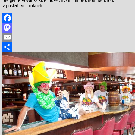
Steiger. Pivovar sa síce môže chváliť dlhoročnou tradíciou,
v posledných rokoch …
Facebook
Mastodon
Email
Share