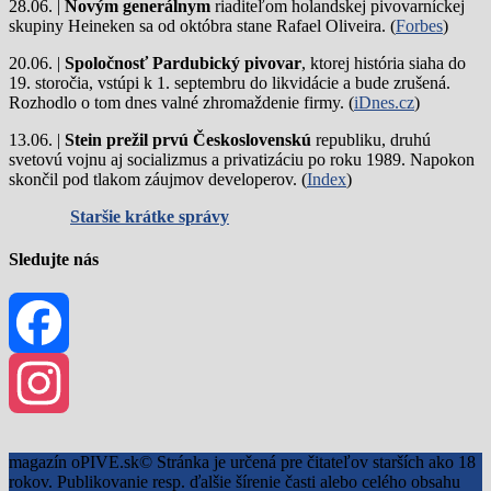
28.06. |
Novým generálnym
riaditeľom holandskej pivovarníckej
skupiny Heineken sa od októbra stane Rafael Oliveira. (
Forbes
)
20.06. |
Spoločnosť Pardubický pivovar
, ktorej história siaha do
19. storočia, vstúpi k 1. septembru do likvidácie a bude zrušená.
Rozhodlo o tom dnes valné zhromaždenie firmy. (
iDnes.cz
)
13.06. |
Stein prežil prvú Československú
republiku, druhú
svetovú vojnu aj socializmus a privatizáciu po roku 1989. Napokon
skončil pod tlakom záujmov developerov. (
Index
)
Staršie krátke správy
Sledujte nás
Facebook
Instagram
magazín oPIVE.sk© Stránka je určená pre čitateľov starších ako 18
rokov. Publikovanie resp. ďalšie šírenie časti alebo celého obsahu