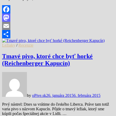
Facebook
Mastodon
Email
Share
Ležiaky
/
Recenzie
Tmavé pivo, ktoré chce byť horké
(Reichenberger Kapucín)
by
oPive.sk
26. januára 2015
6. februára 2015
Prvý nástrel: Dnes sa vrátime do českého Liberca. Práve tam totiž
varia pivo s názvom Kapucín. Pôjde o tmavý ležiak, ktorý sme
kúpili počas špeciálnej akcie v Lidli. …