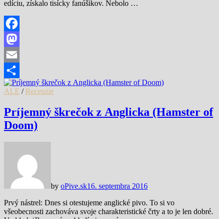
edíciu, získalo tisícky fanúšikov. Nebolo …
Facebook
Mastodon
Email
Share
ALE
/
Recenzie
Príjemný škrečok z Anglicka (Hamster of
Doom)
by
oPive.sk
16. septembra 2016
Prvý nástrel: Dnes si otestujeme anglické pivo. To si vo
všeobecnosti zachováva svoje charakteristické črty a to je len dobré.