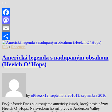
…
Facebook
Mastodon
Email
Share
IPA
/
Recenzie
Americká legenda s nadupaným obsahom
(Heelch O’ Hops)
by
oPive.sk
12. septembra 2016
11. septembra 2016
Prvý nástrel: Dnes si otestujeme americký kúsok, ktorý nesie názov
Heelch O’ Hops. Na svedomí ho má pivovar Anderson Valley