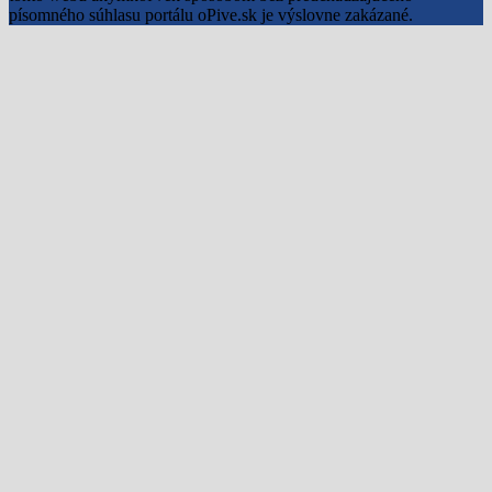
písomného súhlasu portálu oPive.sk je výslovne zakázané.