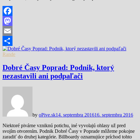
Facebook
Mastodon
Email
Share
Rande
Dobré Časy Poprad: Podnik, ktorý
nezastavili ani podpaľači
by
oPive.sk
14. septembra 2016
16. septembra 2016
Niektoré pivárne vzniknú potichu, iné vyvolajú ohlasy už pred
svojím otvorením. Podnik Dobré Časy v Poprade môžeme pokojne
zaradiť do druhej kategórie. Billboardy oznamujúce príchod tohto