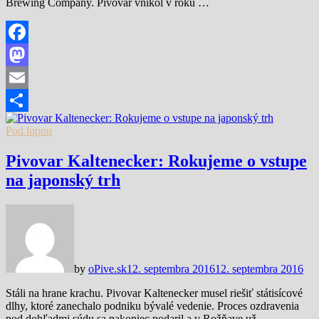
Brewing Company. Pivovar vnikol v roku …
Facebook
Mastodon
Email
Share
Pod lupou
Pivovar Kaltenecker: Rokujeme o vstupe
na japonský trh
by
oPive.sk
12. septembra 2016
12. septembra 2016
Stáli na hrane krachu. Pivovar Kaltenecker musel riešiť státisícové
dlhy, ktoré zanechalo podniku bývalé vedenie. Proces ozdravenia
pod dohľadmi súdu sa nakoniec podaril a v Rožňave už …