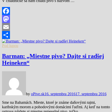
V chladničke sa nám chladí pivo s názvom …
Facebook
Mastodon
Email
Share
Pod lupou
Barman: „Miestne pivo? Dajte si radšej
Heineken“
by
oPive.sk
16. septembra 2016
17. septembra 2016
Sme na Bahamách. Mieste, ktoré je známe daňovými rajmi,
karibským morom a pohodovými domácimi ľuďmi. Aj keď na tomto
ostrove nájdete aj miestne remeselné pivo, toľko …