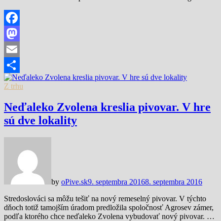
Facebook
Mastodon
Email
Share
Z trhu
Neďaleko Zvolena kreslia pivovar. V hre
sú dve lokality
by
oPive.sk
9. septembra 2016
8. septembra 2016
Stredoslováci sa môžu tešiť na nový remeselný pivovar. V týchto
dňoch totiž tamojším úradom predložila spoločnosť Agrosev zámer,
podľa ktorého chce neďaleko Zvolena vybudovať nový pivovar. …