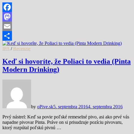
Facebook
Mastodon
Email
Share
IPA
/
Recenzie
Keď si hovoríte, že Poliaci to vedia (Pinta
Modern Drinking)
by
oPive.sk
5. septembra 2016
4. septembra 2016
Prvý nástrel: Keď sa povie poľské remeselné pivo, asi ako prvé vás
napadne pivovar Pinta. Práve on si prisudzuje pozíciu pivovaru,
ktorý rozpútal poľskú pivnú …