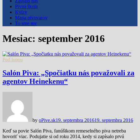
Zaujalo nás
Pivná škola
Kvízy
Mapa pivovarov
To sme my
Mesiac:
september 2016
Pod lupou
Salón Piva: „Spočiatku nás považovali za
agentov Heinekenu“
by
oPive.sk
19. septembra 2016
19. septembra 2016
Keď sa povie Salón Piva, fanúšikom remeselného piva netreba
hovoriť viac. Podujatie si od roku 2014, kedy si zapísalo prvú