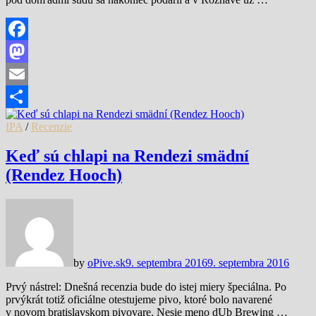
Facebook
Mastodon
Email
Share
IPA
/
Recenzie
Keď sú chlapi na Rendezi smädní
(Rendez Hooch)
by
oPive.sk
9. septembra 2016
9. septembra 2016
Prvý nástrel: Dnešná recenzia bude do istej miery špeciálna. Po
prvýkrát totiž oficiálne otestujeme pivo, ktoré bolo navarené
v novom bratislavskom pivovare. Nesie meno dUb Brewing …