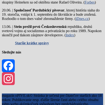
skupiny Heineken sa od októbra stane Rafael Oliveira. (
Forbes
)
20.06. |
Spoločnosť Pardubický pivovar
, ktorej história siaha do
19. storočia, vstúpi k 1. septembru do likvidácie a bude zrušená.
Rozhodlo o tom dnes valné zhromaždenie firmy. (
iDnes.cz
)
13.06. |
Stein prežil prvú Československú
republiku, druhú
svetovú vojnu aj socializmus a privatizáciu po roku 1989. Napokon
skončil pod tlakom záujmov developerov. (
Index
)
Staršie krátke správy
Sledujte nás
Facebook
Instagram
magazín oPIVE.sk© Stránka je určená pre čitateľov starších ako 18
rokov. Publikovanie resp. ďalšie šírenie časti alebo celého obsahu
tohto webu akýmkoľvek spôsobom bez predchádzajúceho