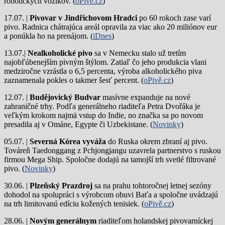
robotických vozíkov. (
oPive.cz
)
17.07. |
Pivovar v Jindřichovom Hradci
po 60 rokoch zase varí
pivo.
Radnica chátrajúca areál opravila za viac ako 20 miliónov eur
a ponúkla ho na prenájom. (
iDnes
)
13.07.|
Nealkoholické pivo
sa v Nemecku stalo už tretím
najobľúbenejším pivným štýlom. Zatiaľ čo jeho produkcia vlani
medziročne vzrástla o 6,5 percenta, výroba alkoholického piva
zaznamenala pokles o takmer šesť percent. (
oPivě.cz
)
12.07. |
Budějovický Budvar
masívne expanduje na nové
zahraničné trhy. Podľa generálneho riaditeľa Petra Dvořáka je
veľkým krokom najmä vstup do Indie, no značka sa po novom
presadila aj v Ománe, Egypte či Uzbekistane. (
Novinky
)
05.07. |
Severná Kórea vyváža
do Ruska okrem zbraní aj pivo.
Továreň Taedonggang z Pchjongjangu uzavrela partnerstvo s ruskou
firmou Mega Ship. Spoločne dodajú na tamojší trh svetlé filtrované
pivo. (
Novinky
)
30.06. |
Plzeňský Prazdroj
sa na prahu tohtoročnej letnej sezóny
dohodol na spolupráci s výrobcom obuvi Baťa a spoločne uvádzajú
na trh limitovanú edíciu kožených tenisiek. (
oPivě.cz
)
28.06. |
Novým generálnym
riaditeľom holandskej pivovarníckej