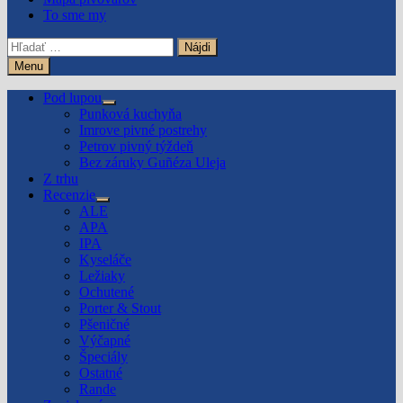
To sme my
Hľadať:
Menu
Pod lupou
Show
Punková kuchyňa
sub
Imrove pivné postrehy
menu
Petrov pivný týždeň
Bez záruky Guñéza Uleja
Z trhu
Recenzie
Show
ALE
sub
APA
menu
IPA
Kyseláče
Ležiaky
Ochutené
Porter & Stout
Pšeničné
Výčapné
Špeciály
Ostatné
Rande