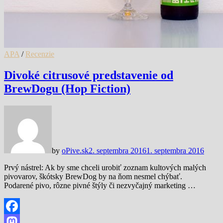
APA
/
Recenzie
Divoké citrusové predstavenie od
BrewDogu (Hop Fiction)
by
oPive.sk
2. septembra 2016
1. septembra 2016
Prvý nástrel: Ak by sme chceli urobiť zoznam kultových malých
pivovarov, škótsky BrewDog by na ňom nesmel chýbať.
Podarené pivo, rôzne pivné štýly či nezvyčajný marketing …
Facebook