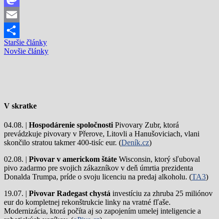
Mastodon
Email
Navigácia
Staršie články
Share
Novšie články
v
článkoch
V skratke
04.08. |
Hospodárenie spoločnosti
Pivovary Zubr, ktorá
prevádzkuje pivovary v Přerove, Litovli a Hanušoviciach, vlani
skončilo stratou takmer 400-tisíc eur. (
Deník.cz
)
02.08. |
Pivovar v americkom štáte
Wisconsin, ktorý sľuboval
pivo zadarmo pre svojich zákazníkov v deň úmrtia prezidenta
Donalda Trumpa, príde o svoju licenciu na predaj alkoholu. (
TA3
)
19.07. |
Pivovar Radegast chystá
investíciu za zhruba 25 miliónov
eur do kompletnej rekonštrukcie linky na vratné fľaše.
Modernizácia, ktorá počíta aj so zapojením umelej inteligencie a