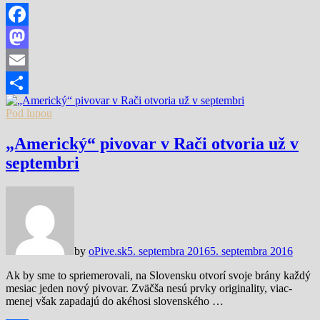
Facebook
Mastodon
Email
Share
Pod lupou
„Americký“ pivovar v Rači otvoria už v
septembri
by
oPive.sk
5. septembra 2016
5. septembra 2016
Ak by sme to spriemerovali, na Slovensku otvorí svoje brány každý
mesiac jeden nový pivovar. Zväčša nesú prvky originality, viac-
menej však zapadajú do akéhosi slovenského …