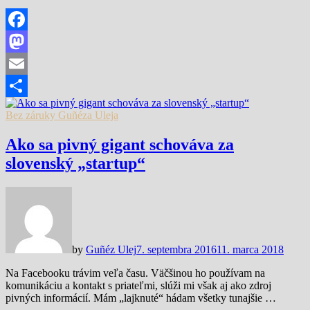
Facebook
Mastodon
Email
Share
Bez záruky Guñéza Uleja
Ako sa pivný gigant schováva za
slovenský „startup“
by
Guñéz Ulej
7. septembra 2016
11. marca 2018
Na Facebooku trávim veľa času. Väčšinou ho používam na
komunikáciu a kontakt s priateľmi, slúži mi však aj ako zdroj
pivných informácií. Mám „lajknuté“ hádam všetky tunajšie …