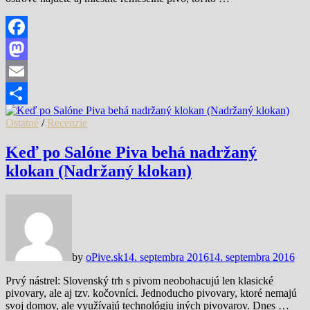
Facebook
Mastodon
Email
Share
Ostatné
/
Recenzie
Keď po Salóne Piva behá nadržaný
klokan (Nadržaný klokan)
by
oPive.sk
14. septembra 2016
14. septembra 2016
Prvý nástrel: Slovenský trh s pivom neobohacujú len klasické
pivovary, ale aj tzv. kočovníci. Jednoducho pivovary, ktoré nemajú
svoj domov, ale využívajú technológiu iných pivovarov. Dnes …