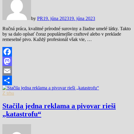
by
PR
19. júna 2023
19. júna 2023
Ručná práca, kvalitné prírodné suroviny a žiadne umelé látky. Takto
by sa dalo opísať čoraz populárnejšie craftové alebo v preklade
remeselné pivo. Každý profesionál však vie, …
Facebook
Mastodon
Email
Share
Z trhu
Stačila jedna reklama a pivovar rieši
„katastrofu“