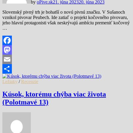
by
oPive.sk
21. júna 2023
20. júna 2023
Slovenský pivný trh je bohatší o novú pivnú značku. V Sušanoch
vznikol pivovar Peubech. Ide zatiaľ o projekt kočovného pivovaru,
jeho hlavní protagonisti však neskrývajú ambíciu premeniť kočovný
…
Facebook
Mastodon
Email
Share
Ležiaky
/
Recenzie
Kúsok, ktorému chýba viac života
(Polotmavé 13)