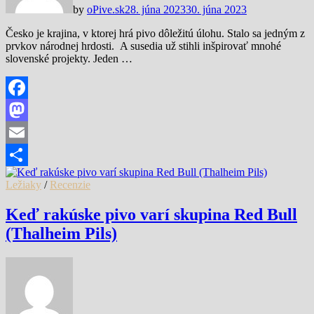
by
oPive.sk
28. júna 2023
30. júna 2023
Česko je krajina, v ktorej hrá pivo dôležitú úlohu. Stalo sa jedným z
prvkov národnej hrdosti. A susedia už stihli inšpirovať mnohé
slovenské projekty. Jeden …
Facebook
Mastodon
Email
Share
Ležiaky
/
Recenzie
Keď rakúske pivo varí skupina Red Bull
(Thalheim Pils)