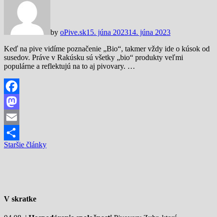
by
oPive.sk
15. júna 2023
14. júna 2023
Keď na pive vidíme poznačenie „Bio“, takmer vždy ide o kúsok od
susedov. Práve v Rakúsku sú všetky „bio“ produkty veľmi
populárne a reflektujú na to aj pivovary. …
Facebook
Mastodon
Email
Navigácia
Staršie články
Share
v
článkoch
V skratke