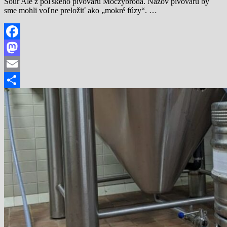
Sour Ale z poľského pivovaru Moczybroda. Názov pivovaru by
sme mohli voľne preložiť ako „mokré fúzy“. …
Facebook
Mastodon
Email
Share