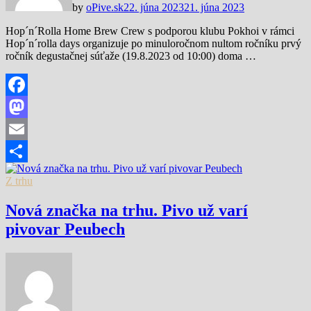
by
oPive.sk
22. júna 2023
21. júna 2023
Hop´n´Rolla Home Brew Crew s podporou klubu Pokhoi v rámci
Hop´n´rolla days organizuje po minuloročnom nultom ročníku prvý
ročník degustačnej súťaže (19.8.2023 od 10:00) doma …
Facebook
Mastodon
Email
Share
Z trhu
Nová značka na trhu. Pivo už varí
pivovar Peubech