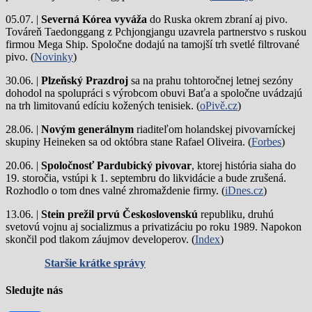
05.07. |
Severná Kórea vyváža
do Ruska okrem zbraní aj pivo.
Továreň Taedonggang z Pchjongjangu uzavrela partnerstvo s ruskou
firmou Mega Ship. Spoločne dodajú na tamojší trh svetlé filtrované
pivo. (
Novinky
)
30.06. |
Plzeňský Prazdroj
sa na prahu tohtoročnej letnej sezóny
dohodol na spolupráci s výrobcom obuvi Baťa a spoločne uvádzajú
na trh limitovanú edíciu kožených tenisiek. (
oPivě.cz
)
28.06. |
Novým generálnym
riaditeľom holandskej pivovarníckej
skupiny Heineken sa od októbra stane Rafael Oliveira. (
Forbes
)
20.06. |
Spoločnosť Pardubický pivovar
, ktorej história siaha do
19. storočia, vstúpi k 1. septembru do likvidácie a bude zrušená.
Rozhodlo o tom dnes valné zhromaždenie firmy. (
iDnes.cz
)
13.06. |
Stein prežil prvú Československú
republiku, druhú
svetovú vojnu aj socializmus a privatizáciu po roku 1989. Napokon
skončil pod tlakom záujmov developerov. (
Index
)
Staršie krátke správy
Sledujte nás