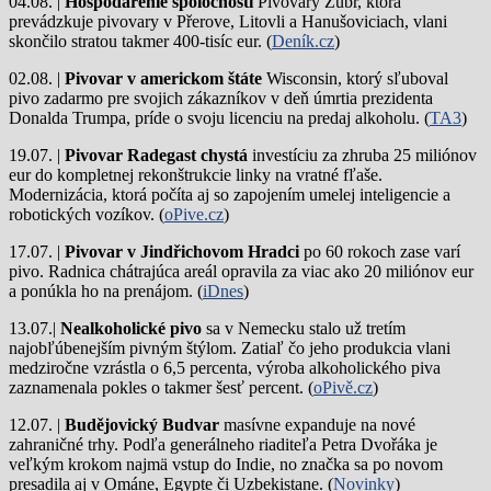
04.08. |
Hospodárenie spoločnosti
Pivovary Zubr, ktorá
prevádzkuje pivovary v Přerove, Litovli a Hanušoviciach, vlani
skončilo stratou takmer 400-tisíc eur. (
Deník.cz
)
02.08. |
Pivovar v americkom štáte
Wisconsin, ktorý sľuboval
pivo zadarmo pre svojich zákazníkov v deň úmrtia prezidenta
Donalda Trumpa, príde o svoju licenciu na predaj alkoholu. (
TA3
)
19.07. |
Pivovar Radegast chystá
investíciu za zhruba 25 miliónov
eur do kompletnej rekonštrukcie linky na vratné fľaše.
Modernizácia, ktorá počíta aj so zapojením umelej inteligencie a
robotických vozíkov. (
oPive.cz
)
17.07. |
Pivovar v Jindřichovom Hradci
po 60 rokoch zase varí
pivo.
Radnica chátrajúca areál opravila za viac ako 20 miliónov eur
a ponúkla ho na prenájom. (
iDnes
)
13.07.|
Nealkoholické pivo
sa v Nemecku stalo už tretím
najobľúbenejším pivným štýlom. Zatiaľ čo jeho produkcia vlani
medziročne vzrástla o 6,5 percenta, výroba alkoholického piva
zaznamenala pokles o takmer šesť percent. (
oPivě.cz
)
12.07. |
Budějovický Budvar
masívne expanduje na nové
zahraničné trhy. Podľa generálneho riaditeľa Petra Dvořáka je
veľkým krokom najmä vstup do Indie, no značka sa po novom
presadila aj v Ománe, Egypte či Uzbekistane. (
Novinky
)