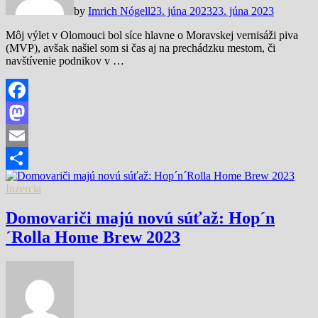
by
Imrich Nógell
23. júna 2023
23. júna 2023
Môj výlet v Olomouci bol síce hlavne o Moravskej vernisáži piva
(MVP), avšak našiel som si čas aj na prechádzku mestom, či
navštívenie podnikov v …
Facebook
Mastodon
Email
Share
Inzercia
Domovariči majú novú súťaž: Hop´n
´Rolla Home Brew 2023