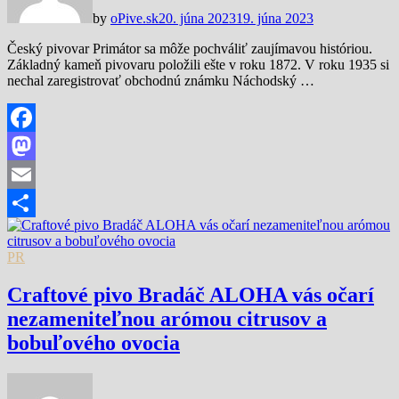
by
oPive.sk
20. júna 2023
19. júna 2023
Český pivovar Primátor sa môže pochváliť zaujímavou históriou.
Základný kameň pivovaru položili ešte v roku 1872. V roku 1935 si
nechal zaregistrovať obchodnú známku Náchodský …
Facebook
Mastodon
Email
Share
PR
Craftové pivo Bradáč ALOHA vás očarí
nezameniteľnou arómou citrusov a
bobuľového ovocia