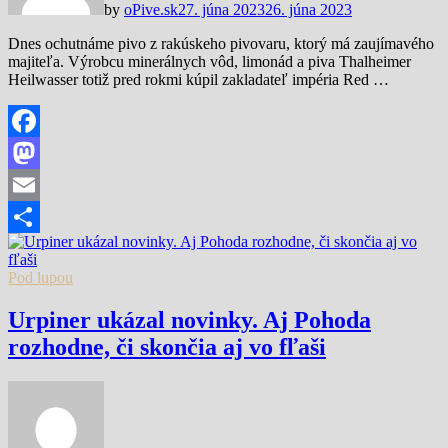
by
oPive.sk
27. júna 2023
26. júna 2023
Dnes ochutnáme pivo z rakúskeho pivovaru, ktorý má zaujímavého
majiteľa. Výrobcu minerálnych vôd, limonád a piva Thalheimer
Heilwasser totiž pred rokmi kúpil zakladateľ impéria Red …
Facebook
Mastodon
Email
Share
Pod lupou
Urpiner ukázal novinky. Aj Pohoda
rozhodne, či skončia aj vo fľaši