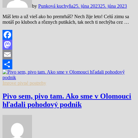
by
Punková kuchyňa
25. júna 2023
25. júna 2023
Máš leto a už vieš ako ho premrháš? Nech žije leto! Celú zimu sa
motáš po kluboch a rôznych putikách, tak nech ti nechýba cez …
Facebook
Mastodon
Email
Share
Imrove pivné postrehy
Pivo sem, pivo tam. Ako sme v Olomouci
hľadali pohodový podnik