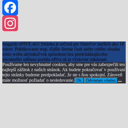
Facebook
Instagram
magazín oPIVE.sk© Stránka je určená pre čitateľov starších ako 18
rokov. Publikovanie resp. ďalšie šírenie časti alebo celého obsahu
tohto webu akýmkoľvek spôsobom bez predchádzajúceho
písomného súhlasu portálu oPive.sk je výslovne zakázané.
Používame len nevyhnutné cookies, aby sme pre vás zabezpečili ten
najlepší zážitok z našich stránok. Ak budete pokračovať v používaní
tejto stránky budeme predpokladať, že ste s ňou spokojní. Zároveň
máte možnosť požiadať o nesledovanie.
Ok
Odmietam všetko