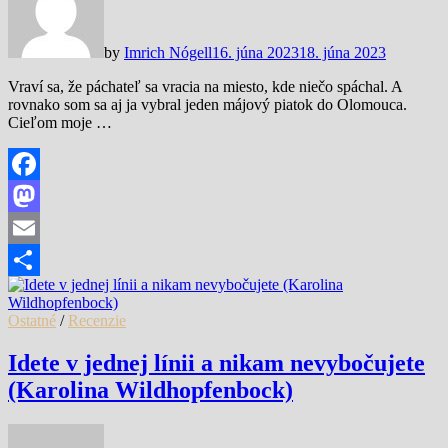
by
Imrich Nógell
16. júna 2023
18. júna 2023
Vraví sa, že páchateľ sa vracia na miesto, kde niečo spáchal. A
rovnako som sa aj ja vybral jeden májový piatok do Olomouca.
Cieľom moje …
Facebook
Mastodon
Email
Share
Ostatné
/
Recenzie
Idete v jednej línii a nikam nevybočujete
(Karolina Wildhopfenbock)