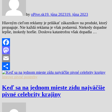
by
oPive.sk
19. júna 2023
19. júna 2023
Hlavným cieľom reklamy je prilákať zákazníkov na produkt, ktorý
propaguje. Nie každá reklama je však podarená. Niekedy dopadne
lepšie, inokedy horšie. Doslova katastrofou však dopadla …
Facebook
Mastodon
Email
Share
Imrove pivné postrehy
Keď sa na jednom mieste zídu najväčšie
pivné celebrity krajiny