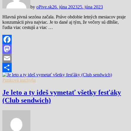
by
oPive.sk
26. júna 2023
25. júna 2023
Hlavná pivná sezóna začala. Práve obdobie letných mesiacov praje
konzumácii piva najviac. Je to dané aj tým, že večery sú dlhšie,
ľudia viac cestujú a viac …
Facebook
Mastodon
Email
Share
Punková kuchyňa
Je leto a ty ideš vymetať všetky fesťáky
(Club sendwich)