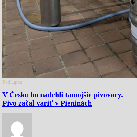
Pod lupou
V Česku ho nadchli tamojšie pivovary.
Pivo začal variť v Pieninách