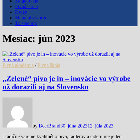
Zaujalo nás
Pivná škola
Kvízy
Mapa pivovarov
To sme my
Mesiac:
jún 2023
Pivná akadémia
/
Pivná škola
„Zelené“ pivo je in – inovácie vo výrobe
už dorazili aj na Slovensko
by
BeerBrand
30. júna 2023
12. júla 2023
Tradičné varenie kvalitného piva, radlerov a cideru nie je len