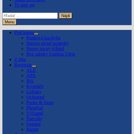
To sme my
Hľadať:
Menu
Pod lupou
Show
Punková kuchyňa
sub
Imrove pivné postrehy
menu
Petrov pivný týždeň
Bez záruky Guñéza Uleja
Z trhu
Recenzie
Show
ALE
sub
APA
menu
IPA
Kyseláče
Ležiaky
Ochutené
Porter & Stout
Pšeničné
Výčapné
Špeciály
Ostatné
Rande