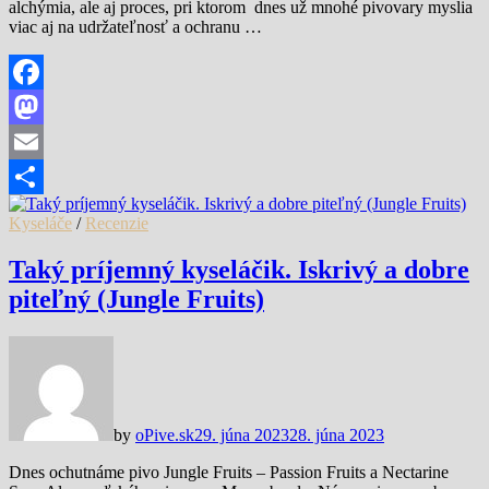
alchýmia, ale aj proces, pri ktorom dnes už mnohé pivovary myslia
viac aj na udržateľnosť a ochranu …
Facebook
Mastodon
Email
Share
Kyseláče
/
Recenzie
Taký príjemný kyseláčik. Iskrivý a dobre
piteľný (Jungle Fruits)
by
oPive.sk
29. júna 2023
28. júna 2023
Dnes ochutnáme pivo Jungle Fruits – Passion Fruits a Nectarine