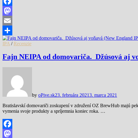
Facebook
Mastodon
Email
Share
IPA
/
Recenzie
Fajn NEIPA od domovariča. Džúsová aj v
by
oPive.sk
23. februára 2021
3. marca 2021
Bratislavskí domovariči zoskupení v združení OZ BrewHub majú pekn
vymenia svoje produkty a spríjemnia koniec roka. …
Facebook