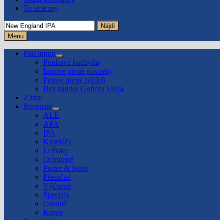
To sme my
Hľadať:
Menu
Pod lupou
Show
Punková kuchyňa
sub
Imrove pivné postrehy
menu
Petrov pivný týždeň
Bez záruky Guñéza Uleja
Z trhu
Recenzie
Show
ALE
sub
APA
menu
IPA
Kyseláče
Ležiaky
Ochutené
Porter & Stout
Pšeničné
Výčapné
Špeciály
Ostatné
Rande