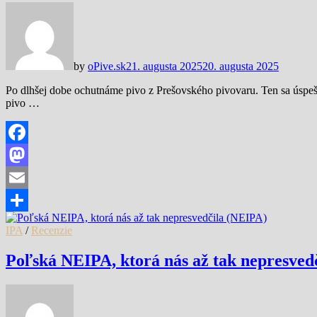
by
oPive.sk
21. augusta 2025
20. augusta 2025
Po dlhšej dobe ochutnáme pivo z Prešovského pivovaru. Ten sa úspeš
pivo …
Facebook
Mastodon
Email
Share
IPA
/
Recenzie
Poľská NEIPA, ktorá nás až tak nepresved