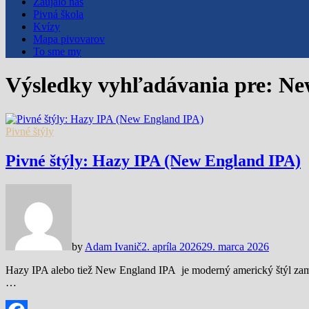
Zaujalo nás
Pivná škola
Kvízy
Mapa pivovarov
To sme my
Výsledky vyhľadávania pre:
Ne
Pivné štýly
Pivné štýly: Hazy IPA (New England IPA)
by
Adam Ivanič
2. apríla 2026
29. marca 2026
Hazy IPA alebo tiež New England IPA je moderný americký štýl zame
…