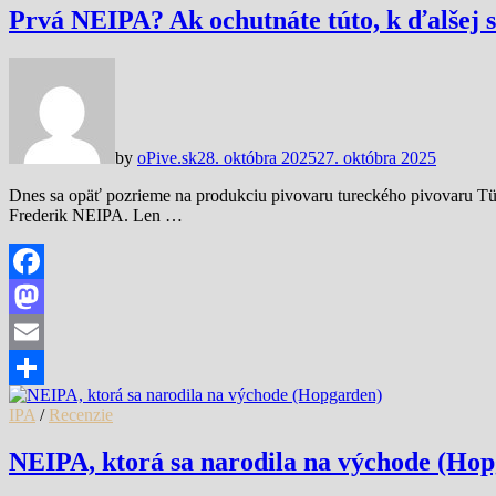
Prvá NEIPA? Ak ochutnáte túto, k ďalšej 
by
oPive.sk
28. októbra 2025
27. októbra 2025
Dnes sa opäť pozrieme na produkciu pivovaru tureckého pivovaru T
Frederik NEIPA. Len …
Facebook
Mastodon
Email
Share
IPA
/
Recenzie
NEIPA, ktorá sa narodila na východe (Ho