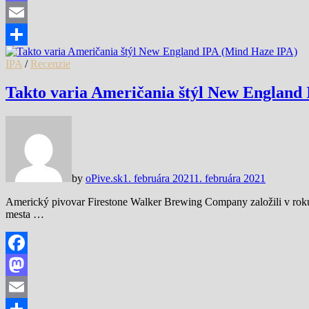
Mastodon
Email
Share
IPA
/
Recenzie
Takto varia Američania štýl New England
by
oPive.sk
1. februára 2021
1. februára 2021
Americký pivovar Firestone Walker Brewing Company založili v roku 
mesta …
Facebook
Mastodon
Email