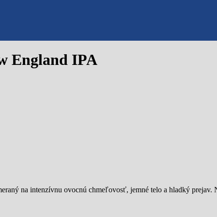
w England IPA
raný na intenzívnu ovocnú chmeľovosť, jemné telo a hladký prejav. N