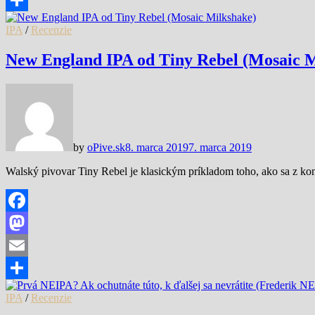
Share
IPA
/
Recenzie
New England IPA od Tiny Rebel (Mosaic M
by
oPive.sk
8. marca 2019
7. marca 2019
Walský pivovar Tiny Rebel je klasickým príkladom toho, ako sa z ko
Facebook
Mastodon
Email
Share
IPA
/
Recenzie