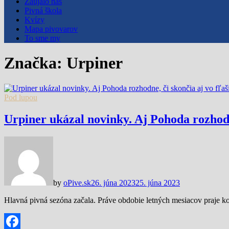
Zaujalo nás
Pivná škola
Kvízy
Mapa pivovarov
To sme my
Značka:
Urpiner
Pod lupou
Urpiner ukázal novinky. Aj Pohoda rozhodne
by
oPive.sk
26. júna 2023
25. júna 2023
Hlavná pivná sezóna začala. Práve obdobie letných mesiacov praje konz