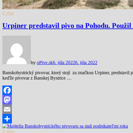
Z trhu
Urpiner predstavil pivo na Pohodu. Použil
by
oPive.sk
6. júla 2022
6. júla 2022
Banskobystrický pivovar, ktorý stojí za značkou Urpiner, predstavil 
keďže pivovar z Banskej Bystrice …
Facebook
Mastodon
Email
Share
Z trhu