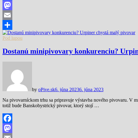
Facebook
Mastodon
Email
Share
Pod lupou
Dostanú minipivovary konkurenciu? Urpin
by
oPive.sk
6. júna 2023
6. júna 2023
Na pivovarníckom trhu sa pripravuje výstavba nového pivovaru. V m
totiž bude Banskobystrický pivovar, ktorý stojí …
Facebook
Mastodon