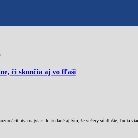
, či skončia aj vo fľaši
umácii piva najviac. Je to dané aj tým, že večery sú dlhšie, ľudia via