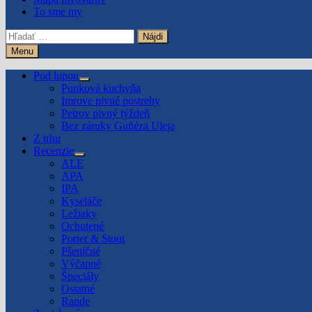
To sme my
Hľadať:
Menu
Pod lupou
Show
Punková kuchyňa
sub
Imrove pivné postrehy
menu
Petrov pivný týždeň
Bez záruky Guñéza Uleja
Z trhu
Recenzie
Show
ALE
sub
APA
menu
IPA
Kyseláče
Ležiaky
Ochutené
Porter & Stout
Pšeničné
Výčapné
Špeciály
Ostatné
Rande