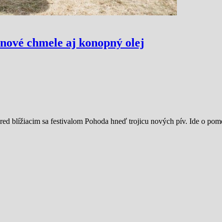
 nové chmele aj konopný olej
pred blížiacim sa festivalom Pohoda hneď trojicu nových pív. Ide o po