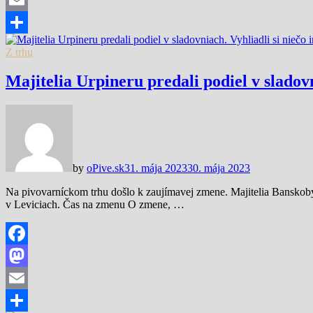
Email
Share
Z trhu
Majitelia Urpineru predali podiel v sladovn
by
oPive.sk
31. mája 2023
30. mája 2023
Na pivovarníckom trhu došlo k zaujímavej zmene. Majitelia Banskobys
v Leviciach. Čas na zmenu O zmene, …
Facebook
Mastodon
Email