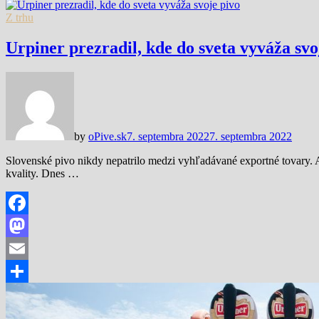
Share
Z trhu
Urpiner prezradil, kde do sveta vyváža svo
by
oPive.sk
7. septembra 2022
7. septembra 2022
Slovenské pivo nikdy nepatrilo medzi vyhľadávané exportné tovary. 
kvality. Dnes …
Facebook
Mastodon
Email
Share